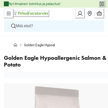
Skip
Nyt ilmainen toimitus ja palautus!
to
Content
Koirat
Golden Eagle Hypoallergenic Salmon & Potato
Kissat
Pieneläimet
Eläinlääkäriruoat
Golden Eagle Hypoallergenic Salmon &
Tuotemerkit
Potato
Uutuudet
Tarjoukset
Palvelut