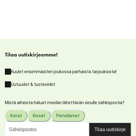
Tilaa uutiskirjeemme!
Kuulet ensimmäisten joukossa parhaista tarjouksista!
Uutuudet & tuotevinkit
Mistä aiheista haluat meidän lähettävän sinulle sähköpostia?
Koirat
Kissat
Pieneläimet
Tilaa uutiskirje