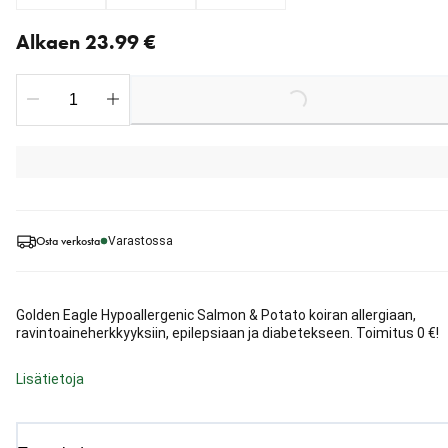
Nykyinen hinta alkaen 23.99 €
Alkaen 23.99 €
Loading...
Osta verkosta
Varastossa
Golden Eagle Hypoallergenic Salmon & Potato koiran allergiaan,
ravintoaineherkkyyksiin, epilepsiaan ja diabetekseen. Toimitus 0 €!
Lisätietoja