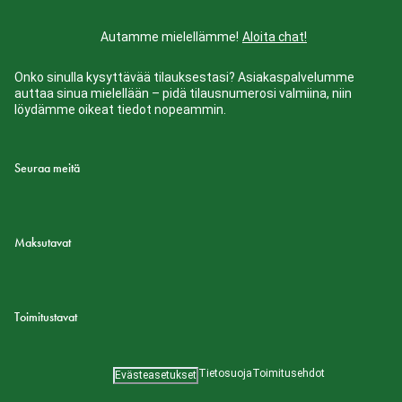
Autamme mielellämme!
Aloita chat!
Onko sinulla kysyttävää tilauksestasi? Asiakaspalvelumme
auttaa sinua mielellään – pidä tilausnumerosi valmiina, niin
löydämme oikeat tiedot nopeammin.
Seuraa meitä
Maksutavat
Toimitustavat
Tietosuoja
Toimitusehdot
Evästeasetukset