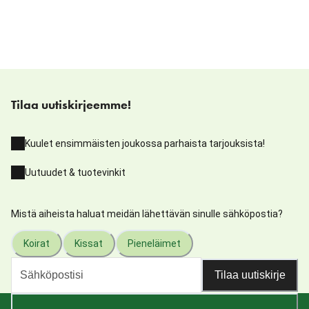
Tilaa uutiskirjeemme!
Kuulet ensimmäisten joukossa parhaista tarjouksista!
Uutuudet & tuotevinkit
Mistä aiheista haluat meidän lähettävän sinulle sähköpostia?
Koirat
Kissat
Pieneläimet
Tilaa uutiskirje