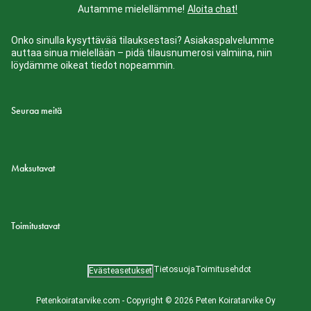
Autamme mielellämme!
Aloita chat!
Onko sinulla kysyttävää tilauksestasi? Asiakaspalvelumme
auttaa sinua mielellään – pidä tilausnumerosi valmiina, niin
löydämme oikeat tiedot nopeammin.
Seuraa meitä
Maksutavat
Toimitustavat
Tietosuoja
Toimitusehdot
Evästeasetukset
Petenkoiratarvike.com - Copyright © 2026 Peten Koiratarvike Oy