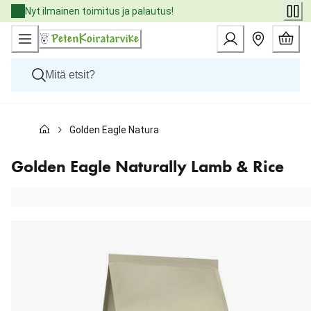
Skip
Nyt ilmainen toimitus ja palautus!
to
Content
Koirat
Golden Eagle Naturally Lamb & Rice
Kissat
Pieneläimet
Eläinlääkäriruoat
Golden Eagle Naturally Lamb & Rice
Tuotemerkit
Uutuudet
Tarjoukset
Palvelut