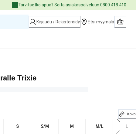
Tarvitsetko apua? Soita asiakaspalveluun 0800 418 410
Kirjaudu / Rekisteröidy
Etsi myymälä
alle Trixie
Koko
S
S/M
M
M/L
L