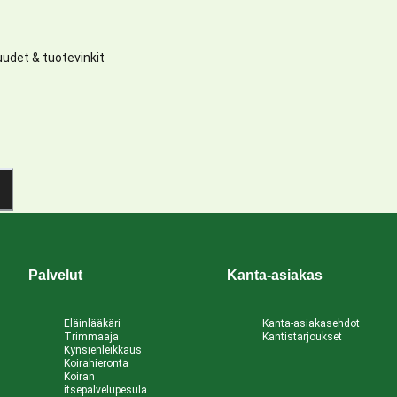
udet & tuotevinkit
Palvelut
Kanta-asiakas
Eläinlääkäri
Kanta-asiakasehdot
Trimmaaja
Kantistarjoukset
Kynsienleikkaus
Koirahieronta
Koiran
itsepalvelupesula