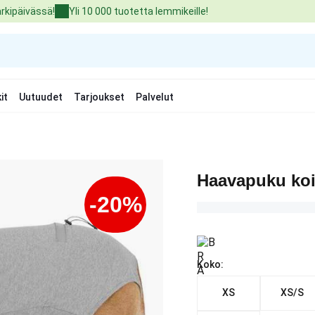
arkipäivässä!
Yli 10 000 tuotetta lemmikeille!
it
Uutuudet
Tarjoukset
Palvelut
Haavapuku koir
-20%
Koko:
XS
XS/S