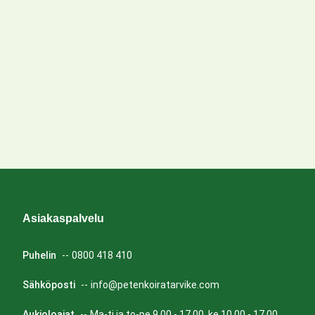
Asiakaspalvelu
Puhelin
--
0800 418 410
Sähköposti
--
info@petenkoiratarvike.com
Aukioloajat
--
Ma-ti ja to-pe 9.00 - 17.00, ke 10.00 - 17.00.