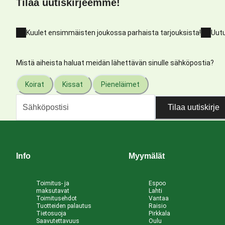
Tilaa uutiskirjeemme!
Kuulet ensimmäisten joukossa parhaista tarjouksista!
Uutu
Mistä aiheista haluat meidän lähettävän sinulle sähköpostia?
Koirat
Kissat
Pieneläimet
Tilaa uutiskirje
Info
Myymälät
Toimitus- ja
Espoo
maksutavat
Lahti
Toimitusehdot
Vantaa
Tuotteiden palautus
Raisio
Tietosuoja
Pirkkala
Saavutettavuus
Oulu