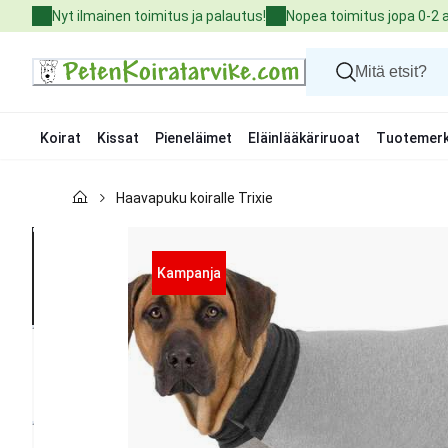
Skip
Nyt ilmainen toimitus ja palautus!
Nopea toimitus jopa 0-2 
to
Content
Koirat
Kissat
Pieneläimet
Eläinlääkäriruoat
Tuotemerk
Koirat
Haavapuku koiralle Trixie
Kissat
Pieneläimet
Eläinlääkäriruoat
Tuotemerkit
Kampanja
Uutuudet
Tarjoukset
Palvelut