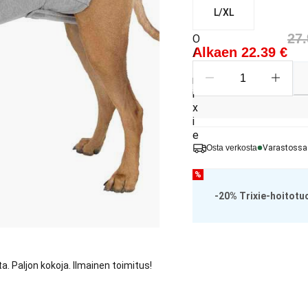
L/XL
Nykyinen hinta alkaen 2
alkuperäinen hinta 27.99
27.
Alkaen 22.39 €
Osta verkosta
Varastossa
%
-20% Trixie-hoitotuo
. Paljon kokoja. Ilmainen toimitus!