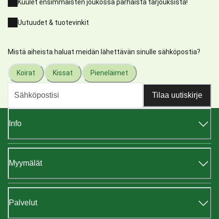
Kuulet ensimmäisten joukossa parhaista tarjouksista!
Uutuudet & tuotevinkit
Mistä aiheista haluat meidän lähettävän sinulle sähköpostia?
Koirat
Kissat
Pieneläimet
Tilaa uutiskirje
Info
Myymälät
Palvelut