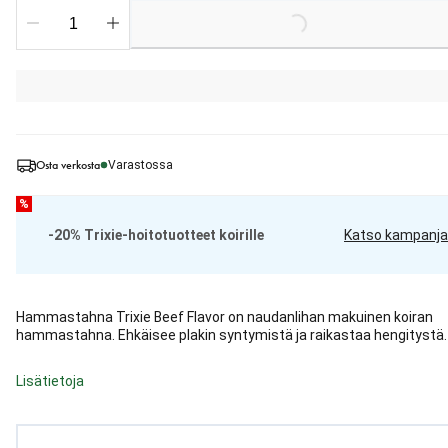
Loading...
Osta verkosta
Varastossa
%
-20% Trixie-hoitotuotteet koirille
Katso kampanja
Hammastahna Trixie Beef Flavor on naudanlihan makuinen koiran
hammastahna. Ehkäisee plakin syntymistä ja raikastaa hengitystä.
Lisätietoja