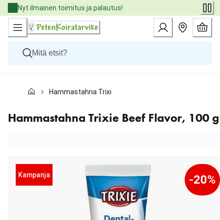
Skip
Nyt ilmainen toimitus ja palautus!
to
Content
Koirat
Hammastahna Trixie Beef Flavor, 100 g
Kissat
Pieneläimet
Eläinlääkäriruoat
Hammastahna Trixie Beef Flavor, 100 g
Tuotemerkit
Uutuudet
Tarjoukset
Palvelut
Kampanja
-20%