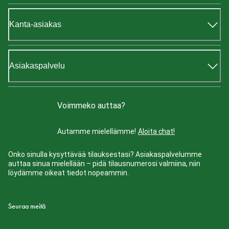
Kanta-asiakas
Asiakaspalvelu
Voimmeko auttaa?
Autamme mielellämme!
Aloita chat!
Onko sinulla kysyttävää tilauksestasi? Asiakaspalvelumme
auttaa sinua mielellään – pidä tilausnumerosi valmiina, niin
löydämme oikeat tiedot nopeammin.
Seuraa meitä