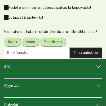
Kuulet ensimmäisten joukossa parhaista tarjouksista!
Uutuudet & tuotevinkit
Mistä aiheista haluat meidän lähettävän sinulle sähköpostia?
Koirat
Kissat
Pieneläimet
Tilaa uutiskirje
Info
Myymälät
Palvelut