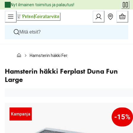
Skip
Nyt ilmainen toimitus ja palautus!
to
Content
Koirat
Hamsterin häkki Ferplast Duna Fun Large
Kissat
Pieneläimet
Eläinlääkäriruoat
Hamsterin häkki Ferplast Duna Fun
Tuotemerkit
Large
Uutuudet
Tarjoukset
Palvelut
Kampanja
-15%