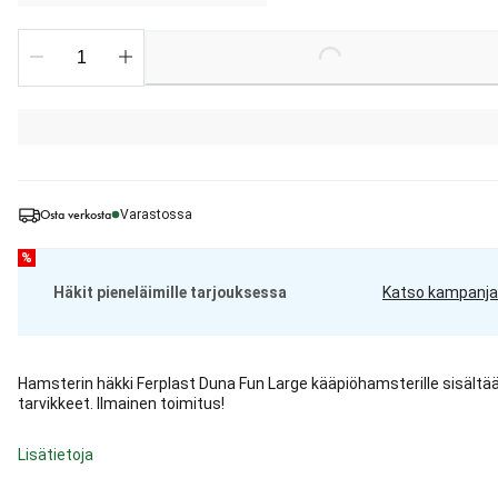
Loading...
Osta verkosta
Varastossa
%
Häkit pieneläimille tarjouksessa
Katso kampanja
Hamsterin häkki Ferplast Duna Fun Large kääpiöhamsterille sisältä
tarvikkeet. Ilmainen toimitus!
Lisätietoja