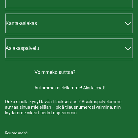
Kanta-asiakas
Asiakaspalvelu
Voimmeko auttaa?
Autamme mielellämme!
Aloita chat!
Onko sinulla kysyttävää tilauksestasi? Asiakaspalvelumme
auttaa sinua mielellään – pidä tilausnumerosi valmiina, niin
löydämme oikeat tiedot nopeammin.
Seuraa meitä