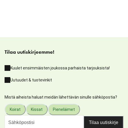
Tilaa uutiskirjeemme!
Kuulet ensimmäisten joukossa parhaista tarjouksista!
Uutuudet & tuotevinkit
Mistä aiheista haluat meidän lähettävän sinulle sähköpostia?
Koirat
Kissat
Pieneläimet
Tilaa uutiskirje