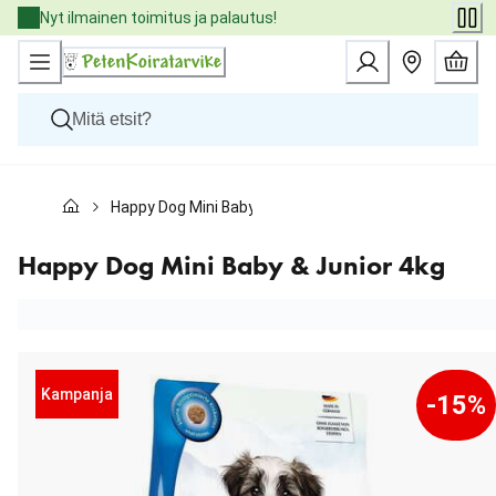
Skip
Nyt ilmainen toimitus ja palautus!
to
Content
Koirat
Happy Dog Mini Baby & Junior 4kg
Kissat
Pieneläimet
Eläinlääkäriruoat
Happy Dog Mini Baby & Junior 4kg
Tuotemerkit
Uutuudet
Tarjoukset
Palvelut
Kampanja
-15%