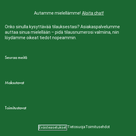
Autamme mielellämme!
Aloita chat!
Onko sinulla kysyttävää tilauksestasi? Asiakaspalvelumme
auttaa sinua mielellään – pidä tilausnumerosi valmiina, niin
löydämme oikeat tiedot nopeammin.
Seuraa meitä
Maksutavat
Toimitustavat
Tietosuoja
Toimitusehdot
Evästeasetukset