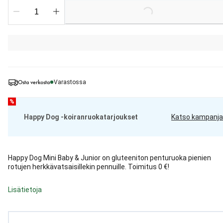
Loading...
Osta verkosta
Varastossa
%
Happy Dog -koiranruokatarjoukset
Katso kampanja
Happy Dog Mini Baby & Junior on gluteeniton penturuoka pienien
rotujen herkkävatsaisillekin pennuille. Toimitus 0 €!
Lisätietoja