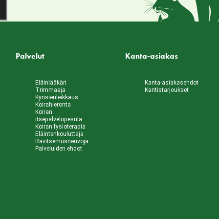
Palvelut
Kanta-asiakas
Eläinlääkäri
Kanta-asiakasehdot
Trimmaaja
Kantistarjoukset
Kynsienleikkaus
Koirahieronta
Koiran
itsepalvelupesula
Koiran fysioterapia
Eläintenkouluttaja
Ravitsemusneuvoja
Palveluiden ehdot