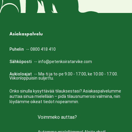
Asiakaspalvelu
Puhelin
--
0800 418 410
Sähköposti
--
info@petenkoiratarvike.com
Aukioloajat
--
Ma-ti ja to-pe 9.00 - 17.00, ke 10.00 - 17.00.
Viikonloppuisin suljettu.
Onko sinulla kysyttävää tilauksestasi? Asiakaspalvelumme
auttaa sinua mielellään – pidä tilausnumerosi valmiina, niin
löydämme oikeat tiedot nopeammin.
Voimmeko auttaa?
Autamme mielellämme!
Aloita chat!