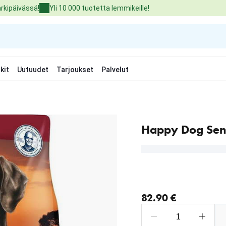
arkipäivässä!
Yli 10 000 tuotetta lemmikeille!
kit
Uutuudet
Tarjoukset
Palvelut
Happy Dog Sens
nykyinen hinta 82.90 €
82.90 €