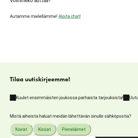
Voimmeko auttaa?
Autamme mielellämme!
Aloita chat!
Tilaa uutiskirjeemme!
Kuulet ensimmäisten joukossa parhaista tarjouksista!
Uutu
Mistä aiheista haluat meidän lähettävän sinulle sähköpostia?
Koirat
Kissat
Pieneläimet