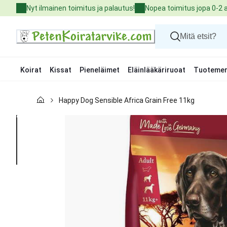
Skip
Nyt ilmainen toimitus ja palautus!
Nopea toimitus jopa 0-2 
to
Content
Koirat
Kissat
Pieneläimet
Eläinlääkäriruoat
Tuotemer
Koirat
Happy Dog Sensible Africa Grain Free 11kg
Kissat
Pieneläimet
Eläinlääkäriruoat
Tuotemerkit
Uutuudet
Tarjoukset
Palvelut