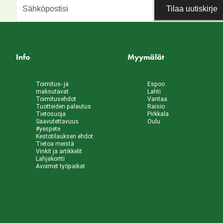
Tilaa uutiskirje
Info
Myymälät
Toimitus- ja
Espoo
maksutavat
Lahti
Toimitusehdot
Vantaa
Tuotteiden palautus
Raisio
Tietosuoja
Pirkkala
Saavutettavuus
Oulu
#yespete
Kestotilauksen ehdot
Tietoa meistä
Vinkit ja artikkelit
Lahjakortti
Avoimet työpaikat