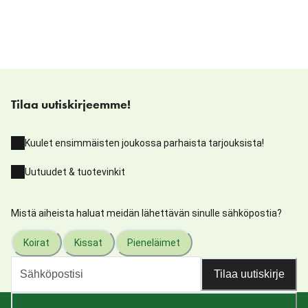
Tilaa uutiskirjeemme!
Kuulet ensimmäisten joukossa parhaista tarjouksista!
Uutuudet & tuotevinkit
Mistä aiheista haluat meidän lähettävän sinulle sähköpostia?
Koirat
Kissat
Pieneläimet
Tilaa uutiskirje