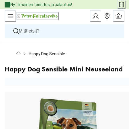
Skip
Nyt ilmainen toimitus ja palautus!
to
Content
Koirat
Happy Dog Sensible Mini Neuseeland
Kissat
Pieneläimet
Eläinlääkäriruoat
Happy Dog Sensible Mini Neuseeland
Tuotemerkit
Uutuudet
Tarjoukset
Palvelut