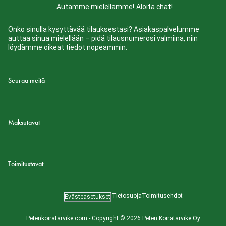
Autamme mielellämme!
Aloita chat!
Onko sinulla kysyttävää tilauksestasi? Asiakaspalvelumme
auttaa sinua mielellään – pidä tilausnumerosi valmiina, niin
löydämme oikeat tiedot nopeammin.
Seuraa meitä
Maksutavat
Toimitustavat
Tietosuoja
Toimitusehdot
Evästeasetukset
Petenkoiratarvike.com - Copyright © 2026 Peten Koiratarvike Oy