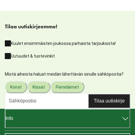
Tilaa uutiskirjeemme!
Kuulet ensimmäisten joukossa parhaista tarjouksista!
Uutuudet & tuotevinkit
Mistä aiheista haluat meidän lähettävän sinulle sähköpostia?
Koirat
Kissat
Pieneläimet
Tilaa uutiskirje
Info