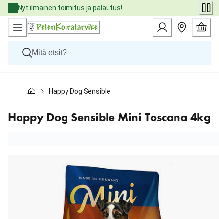
Skip
Nyt ilmainen toimitus ja palautus!
to
Content
Koirat
Happy Dog Sensible Mini Toscana 4kg
Kissat
Pieneläimet
Eläinlääkäriruoat
Happy Dog Sensible Mini Toscana 4kg
Tuotemerkit
Uutuudet
Tarjoukset
Palvelut