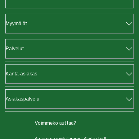
Myymälät
Palvelut
Kanta-asiakas
Asiakaspalvelu
Voimmeko auttaa?
Autamme mielellämme!
Aloita chat!