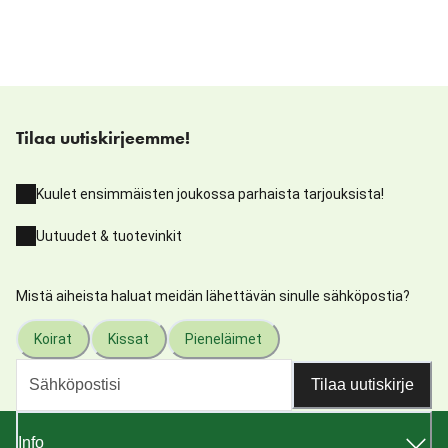
Tilaa uutiskirjeemme!
Kuulet ensimmäisten joukossa parhaista tarjouksista!
Uutuudet & tuotevinkit
Mistä aiheista haluat meidän lähettävän sinulle sähköpostia?
Koirat
Kissat
Pieneläimet
Tilaa uutiskirje
Info