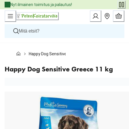
Skip
Nyt ilmainen toimitus ja palautus!
to
Content
Koirat
Happy Dog Sensitive Greece 11 kg
Kissat
Pieneläimet
Eläinlääkäriruoat
Happy Dog Sensitive Greece 11 kg
Tuotemerkit
Uutuudet
Tarjoukset
Palvelut