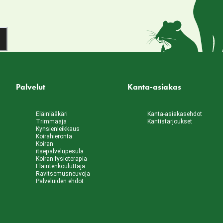
Palvelut
Kanta-asiakas
Eläinlääkäri
Kanta-asiakasehdot
Trimmaaja
Kantistarjoukset
Kynsienleikkaus
Koirahieronta
Koiran
itsepalvelupesula
Koiran fysioterapia
Eläintenkouluttaja
Ravitsemusneuvoja
Palveluiden ehdot