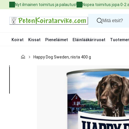
Skip
Nyt ilmainen toimitus ja palautus!
Nopea toimitus jopa 0-2 
to
Content
Koirat
Kissat
Pieneläimet
Eläinlääkäriruoat
Tuotemer
Koirat
Happy Dog Sweden, riista 400 g
Kissat
Pieneläimet
Eläinlääkäriruoat
Tuotemerkit
Uutuudet
Tarjoukset
Palvelut