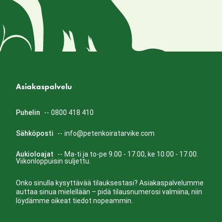
Asiakaspalvelu
Puhelin
--
0800 418 410
Sähköposti
--
info@petenkoiratarvike.com
Aukioloajat
--
Ma-ti ja to-pe 9.00 - 17.00, ke 10.00 - 17.00.
Viikonloppuisin suljettu.
Onko sinulla kysyttävää tilauksestasi? Asiakaspalvelumme
auttaa sinua mielellään – pidä tilausnumerosi valmiina, niin
löydämme oikeat tiedot nopeammin.