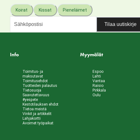
Koirat
Kissat
Pieneläimet
Tilaa uutiskirje
Info
Myymälät
Toimitus- ja
Espoo
maksutavat
Lahti
Toimitusehdot
Vantaa
Tuotteiden palautus
Raisio
Tietosuoja
Pirkkala
Saavutettavuus
Oulu
#yespete
Kestotilauksen ehdot
Tietoa meistä
Vinkit ja artikkelit
Lahjakortti
Avoimet työpaikat