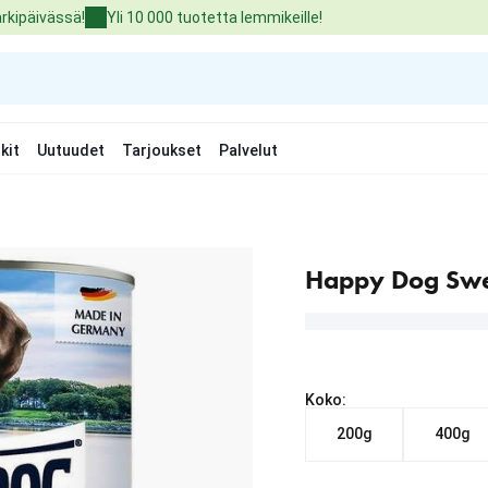
arkipäivässä!
Yli 10 000 tuotetta lemmikeille!
kit
Uutuudet
Tarjoukset
Palvelut
Happy Dog Swed
Koko:
200g
400g
Nykyinen hinta alkaen 2