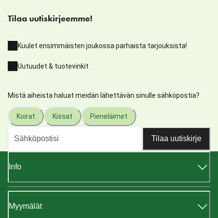
Tilaa uutiskirjeemme!
Kuulet ensimmäisten joukossa parhaista tarjouksista!
Uutuudet & tuotevinkit
Mistä aiheista haluat meidän lähettävän sinulle sähköpostia?
Koirat
Kissat
Pieneläimet
Tilaa uutiskirje
Info
Myymälät