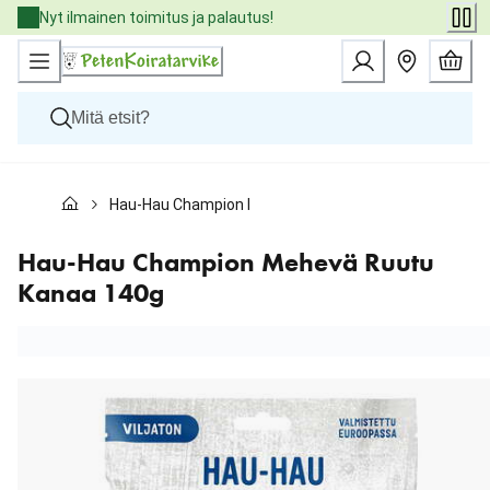
Skip
Nyt ilmainen toimitus ja palautus!
to
Content
Koirat
Hau-Hau Champion Mehevä Ruutu Kanaa 140g
Kissat
Pieneläimet
Eläinlääkäriruoat
Hau-Hau Champion Mehevä Ruutu
Tuotemerkit
Kanaa 140g
Uutuudet
Tarjoukset
Palvelut