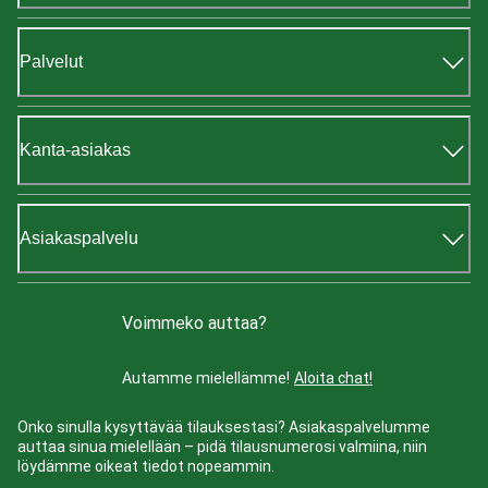
Palvelut
Kanta-asiakas
Asiakaspalvelu
Voimmeko auttaa?
Autamme mielellämme!
Aloita chat!
Onko sinulla kysyttävää tilauksestasi? Asiakaspalvelumme
auttaa sinua mielellään – pidä tilausnumerosi valmiina, niin
löydämme oikeat tiedot nopeammin.