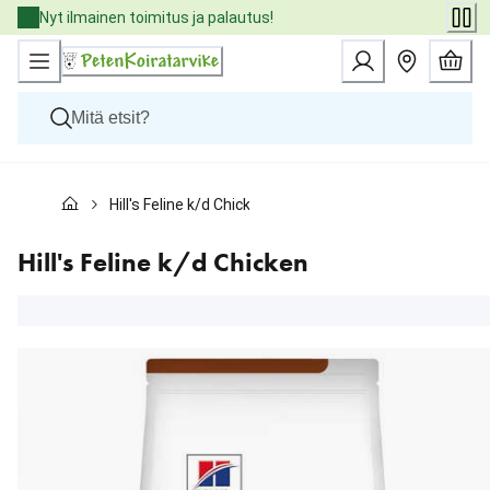
Skip
Nyt ilmainen toimitus ja palautus!
to
Content
Koirat
Hill's Feline k/d Chicken
Kissat
Pieneläimet
Eläinlääkäriruoat
Hill's Feline k/d Chicken
Tuotemerkit
Uutuudet
Tarjoukset
Palvelut