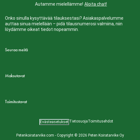
Autamme mielellämme!
Aloita chat!
Onko sinulla kysyttävää tilauksestasi? Asiakaspalvelumme
auttaa sinua mielellään – pidä tilausnumerosi valmiina, niin
löydämme oikeat tiedot nopeammin.
Seuraa meitä
Maksutavat
Toimitustavat
Tietosuoja
Toimitusehdot
Evästeasetukset
Petenkoiratarvike.com - Copyright © 2026 Peten Koiratarvike Oy