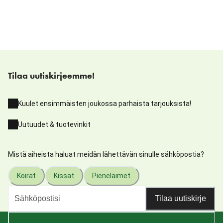
Tilaa uutiskirjeemme!
Kuulet ensimmäisten joukossa parhaista tarjouksista!
Uutuudet & tuotevinkit
Mistä aiheista haluat meidän lähettävän sinulle sähköpostia?
Koirat
Kissat
Pieneläimet
Tilaa uutiskirje