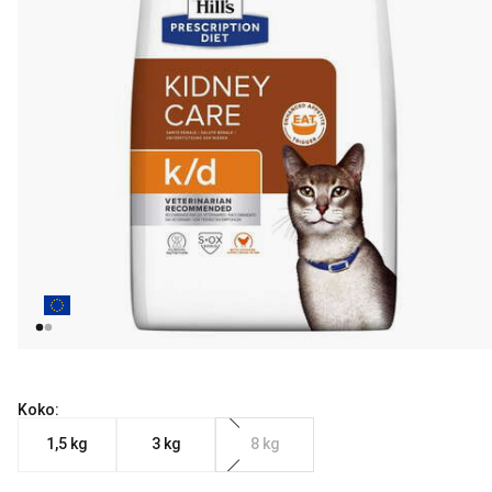
Koko:
1,5 kg
3 kg
8 kg
Nykyinen hinta alkaen 25.99 €