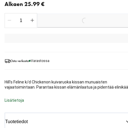
Alkaen 25.99 €
Loading...
Osta verkosta
Varastossa
Hill's Feline k/d Chickenon kuivaruoka kissan munuaisten
vajaatoimintaan. Parantaa kissan elämänlaatua ja pidentää elinikää
Lisätietoja
Tuotetiedot