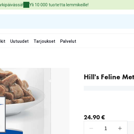
arkipäivässä!
Yli 10 000 tuotetta lemmikeille!
kit
Uutuudet
Tarjoukset
Palvelut
Hill's Feline Me
nykyinen hinta 24.90 €
24.90 €