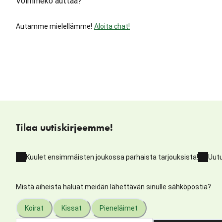
Voimmeko auttaa?
Autamme mielellämme!
Aloita chat!
Tilaa uutiskirjeemme!
Kuulet ensimmäisten joukossa parhaista tarjouksista!
Uutu
Mistä aiheista haluat meidän lähettävän sinulle sähköpostia?
Koirat
Kissat
Pieneläimet