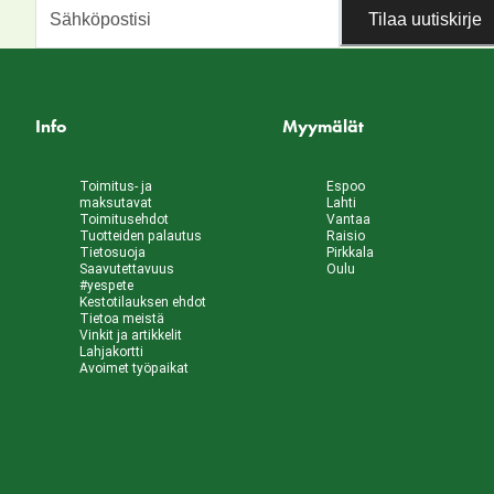
Tilaa uutiskirje
Info
Myymälät
Toimitus- ja
Espoo
maksutavat
Lahti
Toimitusehdot
Vantaa
Tuotteiden palautus
Raisio
Tietosuoja
Pirkkala
Saavutettavuus
Oulu
#yespete
Kestotilauksen ehdot
Tietoa meistä
Vinkit ja artikkelit
Lahjakortti
Avoimet työpaikat