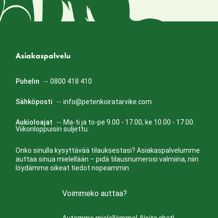
Asiakaspalvelu
Puhelin
--
0800 418 410
Sähköposti
--
info@petenkoiratarvike.com
Aukioloajat
--
Ma-ti ja to-pe 9.00 - 17.00, ke 10.00 - 17.00.
Viikonloppuisin suljettu.
Onko sinulla kysyttävää tilauksestasi? Asiakaspalvelumme
auttaa sinua mielellään – pidä tilausnumerosi valmiina, niin
löydämme oikeat tiedot nopeammin.
Voimmeko auttaa?
Autamme mielellämme!
Aloita chat!