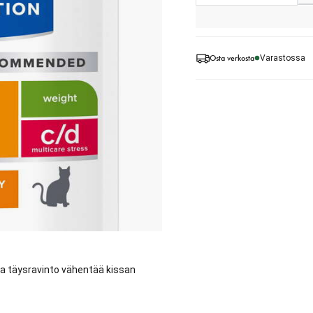
Osta verkosta
Varastossa
tea täysravinto vähentää kissan