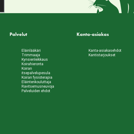
Palvelut
Kanta-asiakas
Eläinlääkäri
Kanta-asiakasehdot
Trimmaaja
Kantistarjoukset
Kynsienleikkaus
Koirahieronta
Koiran
itsepalvelupesula
Koiran fysioterapia
Eläintenkouluttaja
Ravitsemusneuvoja
Palveluiden ehdot