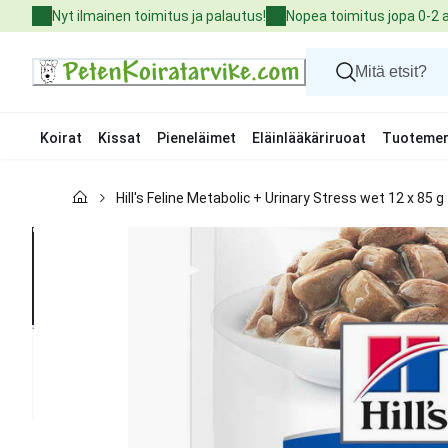
Skip
Nyt ilmainen toimitus ja palautus!
Nopea toimitus jopa 0-2 
to
Content
Koirat
Kissat
Pieneläimet
Eläinlääkäriruoat
Tuotemer
Koirat
Hill's Feline Metabolic + Urinary Stress wet 12 x 85 g
Kissat
Pieneläimet
Eläinlääkäriruoat
Tuotemerkit
Uutuudet
Tarjoukset
Palvelut