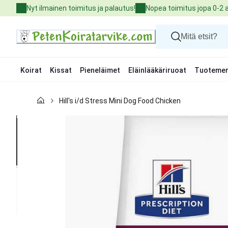
Skip
Nyt ilmainen toimitus ja palautus!
Nopea toimitus jopa 0-2 
to
Content
Koirat
Kissat
Pieneläimet
Eläinlääkäriruoat
Tuotemer
Koirat
Hill's i/d Stress Mini Dog Food Chicken
Kissat
Pieneläimet
Eläinlääkäriruoat
Tuotemerkit
Uutuudet
Tarjoukset
Palvelut