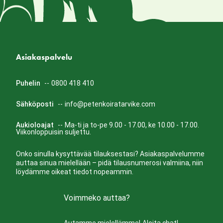
Asiakaspalvelu
Puhelin
--
0800 418 410
Sähköposti
--
info@petenkoiratarvike.com
Aukioloajat
--
Ma-ti ja to-pe 9.00 - 17.00, ke 10.00 - 17.00.
Viikonloppuisin suljettu.
Onko sinulla kysyttävää tilauksestasi? Asiakaspalvelumme
auttaa sinua mielellään – pidä tilausnumerosi valmiina, niin
löydämme oikeat tiedot nopeammin.
Voimmeko auttaa?
Autamme mielellämme!
Aloita chat!