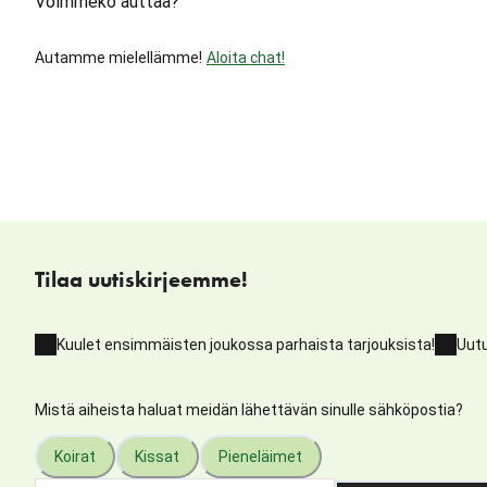
Voimmeko auttaa?
Autamme mielellämme!
Aloita chat!
Tilaa uutiskirjeemme!
Kuulet ensimmäisten joukossa parhaista tarjouksista!
Uutu
Mistä aiheista haluat meidän lähettävän sinulle sähköpostia?
Koirat
Kissat
Pieneläimet