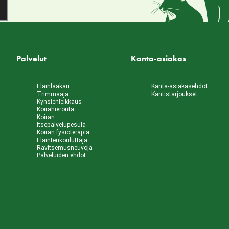
Palvelut
Kanta-asiakas
Eläinlääkäri
Kanta-asiakasehdot
Trimmaaja
Kantistarjoukset
Kynsienleikkaus
Koirahieronta
Koiran
itsepalvelupesula
Koiran fysioterapia
Eläintenkouluttaja
Ravitsemusneuvoja
Palveluiden ehdot