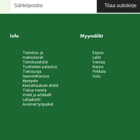
Tilaa uutiskirje
Info
Myymälät
Toimitus- ja
Espoo
maksutavat
Lahti
Toimitusehdot
Vantaa
Tuotteiden palautus
Raisio
Tietosuoja
Pirkkala
Saavutettavuus
Oulu
#yespete
Kestotilauksen ehdot
Tietoa meistä
Vinkit ja artikkelit
Lahjakortti
Avoimet työpaikat