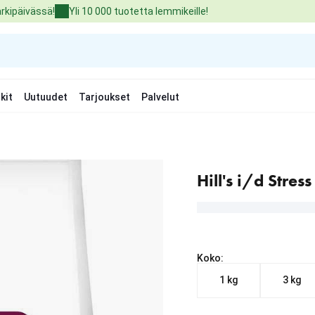
arkipäivässä!
Yli 10 000 tuotetta lemmikeille!
kit
Uutuudet
Tarjoukset
Palvelut
Hill's i/d Stre
Koko:
1 kg
3 kg
Nykyinen hinta alkaen 1