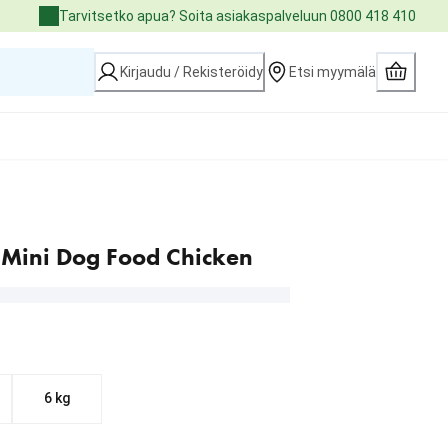
Tarvitsetko apua? Soita asiakaspalveluun 0800 418 410
Kirjaudu / Rekisteröidy
Etsi myymälä
ss Mini Dog Food Chicken
6 kg
8.29 €