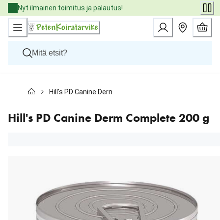
Skip
Nyt ilmainen toimitus ja palautus!
to
Content
Koirat
Hill's PD Canine Derm Complete 200 g
Kissat
Pieneläimet
Eläinlääkäriruoat
Hill's PD Canine Derm Complete 200 g
Tuotemerkit
Uutuudet
Tarjoukset
Palvelut