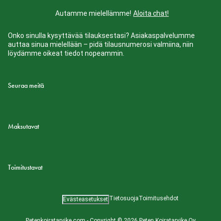
Autamme mielellämme!
Aloita chat!
Onko sinulla kysyttävää tilauksestasi? Asiakaspalvelumme
auttaa sinua mielellään – pidä tilausnumerosi valmiina, niin
löydämme oikeat tiedot nopeammin.
Seuraa meitä
Maksutavat
Toimitustavat
Tietosuoja
Toimitusehdot
Evästeasetukset
Petenkoiratarvike.com - Copyright © 2026 Peten Koiratarvike Oy