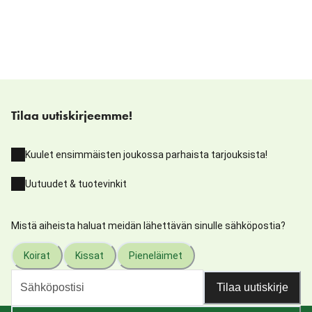
Tilaa uutiskirjeemme!
Kuulet ensimmäisten joukossa parhaista tarjouksista!
Uutuudet & tuotevinkit
Mistä aiheista haluat meidän lähettävän sinulle sähköpostia?
Koirat
Kissat
Pieneläimet
Tilaa uutiskirje