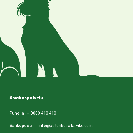
Asiakaspalvelu
Puhelin
--
0800 418 410
Sähköposti
--
info@petenkoiratarvike.com