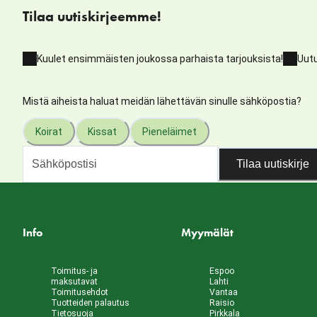
Tilaa uutiskirjeemme!
Kuulet ensimmäisten joukossa parhaista tarjouksista!
Uutu
Mistä aiheista haluat meidän lähettävän sinulle sähköpostia?
Koirat
Kissat
Pieneläimet
Tilaa uutiskirje
Info
Myymälät
Toimitus- ja
Espoo
maksutavat
Lahti
Toimitusehdot
Vantaa
Tuotteiden palautus
Raisio
Tietosuoja
Pirkkala