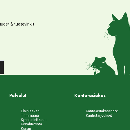
udet & tuotevinkit
Palvelut
Kanta-asiakas
Eläinlääkäri
Kanta-asiakasehdot
Trimmaaja
Kantistarjoukset
Kynsienleikkaus
Koirahieronta
Koiran