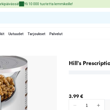
arkipäivässä!
Yli 10 000 tuotetta lemmikeille!
kit
Uutuudet
Tarjoukset
Palvelut
Hill's Prescript
nykyinen hinta 3.99 €
3.99 €