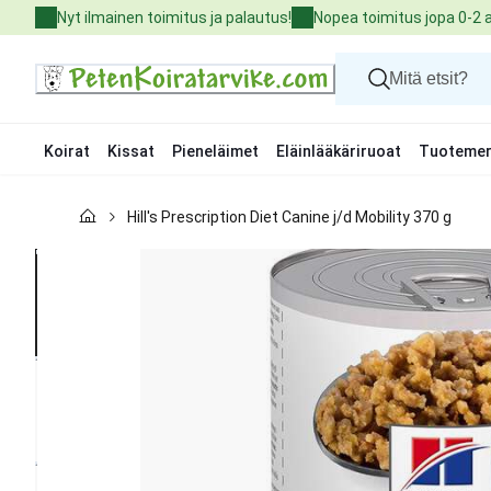
Skip
Nyt ilmainen toimitus ja palautus!
Nopea toimitus jopa 0-2 
to
Content
Koirat
Kissat
Pieneläimet
Eläinlääkäriruoat
Tuotemer
Koirat
Hill's Prescription Diet Canine j/d Mobility 370 g
Kissat
Pieneläimet
Eläinlääkäriruoat
Tuotemerkit
Uutuudet
Tarjoukset
Palvelut