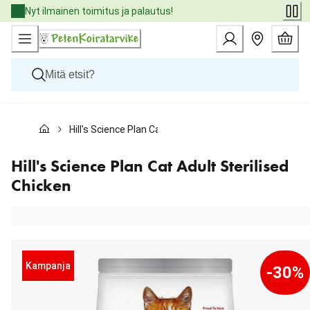
Skip
Nyt ilmainen toimitus ja palautus!
to
Content
Koirat
Hill's Science Plan Cat Adult Sterilised Chicken
Kissat
Pieneläimet
Eläinlääkäriruoat
Hill's Science Plan Cat Adult Sterilised
Tuotemerkit
Chicken
Uutuudet
Tarjoukset
Palvelut
Kampanja
-30%