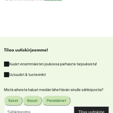
Tilaa uutiskirjeemme!
Kuulet ensimmäisten joukossa parhaista tarjouksista!
Uutuudet & tuotevinkit
Mistä aiheista haluat meidän lähettävän sinulle sähköpostia?
Koirat
Kissat
Pieneläimet
Tilaa uutiskirje