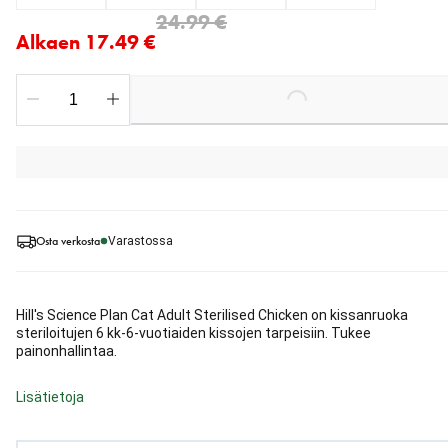
Nykyinen hinta alkaen 17.49 €
alkuperäinen hinta 24.99 €
24.99 €
Alkaen 17.49 €
Loading...
Osta verkosta
Varastossa
Hill's Science Plan Cat Adult Sterilised Chicken on kissanruoka
steriloitujen 6 kk-6-vuotiaiden kissojen tarpeisiin. Tukee
painonhallintaa.
Lisätietoja