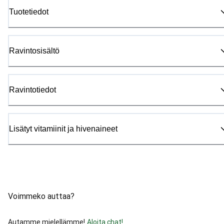
Tuotetiedot
Ravintosisältö
Ravintotiedot
Lisätyt vitamiinit ja hivenaineet
Voimmeko auttaa?
Autamme mielellämme!
Aloita chat!