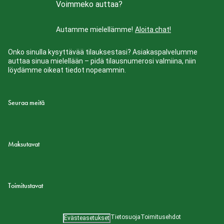
Voimmeko auttaa?
Autamme mielellämme!
Aloita chat!
Onko sinulla kysyttävää tilauksestasi? Asiakaspalvelumme
auttaa sinua mielellään – pidä tilausnumerosi valmiina, niin
löydämme oikeat tiedot nopeammin.
Seuraa meitä
Maksutavat
Toimitustavat
Tietosuoja
Toimitusehdot
Evästeasetukset