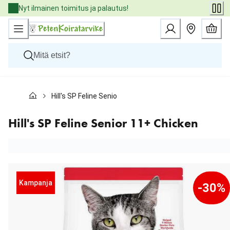
Skip
Nyt ilmainen toimitus ja palautus!
to
Content
Koirat
Hill's SP Feline Senior 11+ Chicken
Kissat
Pieneläimet
Eläinlääkäriruoat
Hill's SP Feline Senior 11+ Chicken
Tuotemerkit
Uutuudet
Tarjoukset
Palvelut
Kampanja
-30%