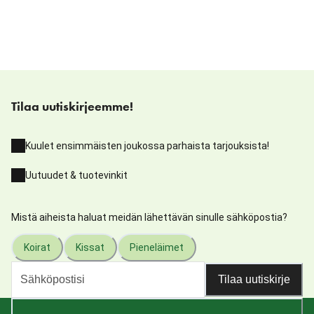
Tilaa uutiskirjeemme!
Kuulet ensimmäisten joukossa parhaista tarjouksista!
Uutuudet & tuotevinkit
Mistä aiheista haluat meidän lähettävän sinulle sähköpostia?
Koirat
Kissat
Pieneläimet
Tilaa uutiskirje