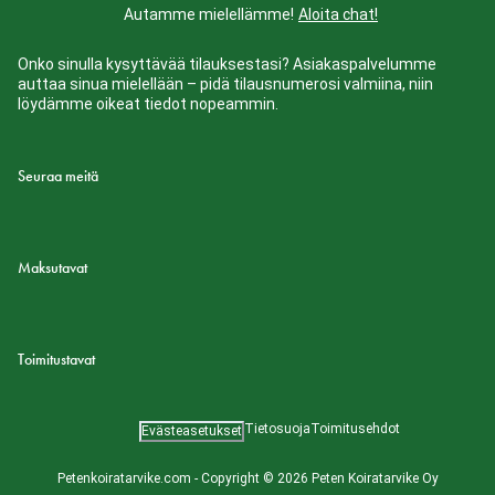
Autamme mielellämme!
Aloita chat!
Onko sinulla kysyttävää tilauksestasi? Asiakaspalvelumme
auttaa sinua mielellään – pidä tilausnumerosi valmiina, niin
löydämme oikeat tiedot nopeammin.
Seuraa meitä
Maksutavat
Toimitustavat
Tietosuoja
Toimitusehdot
Evästeasetukset
Petenkoiratarvike.com - Copyright © 2026 Peten Koiratarvike Oy