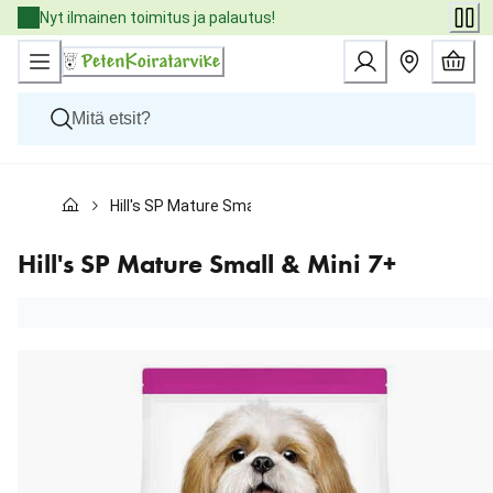
Skip
Nyt ilmainen toimitus ja palautus!
to
Content
Koirat
Hill's SP Mature Small & Mini 7+
Kissat
Pieneläimet
Eläinlääkäriruoat
Hill's SP Mature Small & Mini 7+
Tuotemerkit
Uutuudet
Tarjoukset
Palvelut