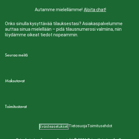
Autamme mielellämme!
Aloita chat!
Onko sinulla kysyttävää tilauksestasi? Asiakaspalvelumme
auttaa sinua mielellään – pidä tilausnumerosi valmiina, niin
löydämme oikeat tiedot nopeammin.
Seuraa meitä
Maksutavat
Toimitustavat
Tietosuoja
Toimitusehdot
Evästeasetukset