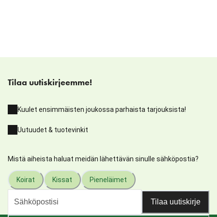
Tilaa uutiskirjeemme!
Kuulet ensimmäisten joukossa parhaista tarjouksista!
Uutuudet & tuotevinkit
Mistä aiheista haluat meidän lähettävän sinulle sähköpostia?
Koirat
Kissat
Pieneläimet
Tilaa uutiskirje