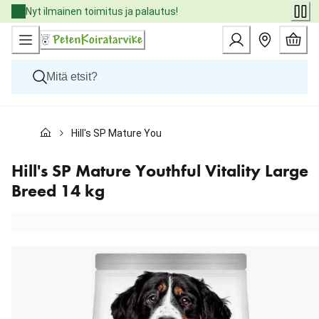
Skip
Nyt ilmainen toimitus ja palautus!
to
Content
Koirat
Hill's SP Mature Youthful Vitality Large Breed 14 kg
Kissat
Pieneläimet
Eläinlääkäriruoat
Hill's SP Mature Youthful Vitality Large
Tuotemerkit
Breed 14 kg
Uutuudet
Tarjoukset
Palvelut