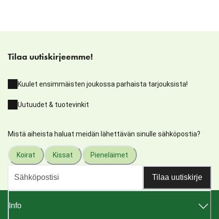
Tilaa uutiskirjeemme!
Kuulet ensimmäisten joukossa parhaista tarjouksista!
Uutuudet & tuotevinkit
Mistä aiheista haluat meidän lähettävän sinulle sähköpostia?
Koirat
Kissat
Pieneläimet
Tilaa uutiskirje
Info