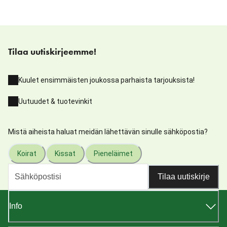
Tilaa uutiskirjeemme!
Kuulet ensimmäisten joukossa parhaista tarjouksista!
Uutuudet & tuotevinkit
Mistä aiheista haluat meidän lähettävän sinulle sähköpostia?
Koirat
Kissat
Pieneläimet
Tilaa uutiskirje
Info