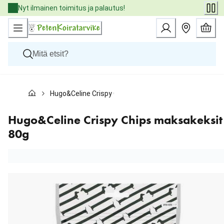
Skip
Nyt ilmainen toimitus ja palautus!
to
Content
Koirat
Hugo&Celine Crispy Chips maksakeksit 80g
Kissat
Pieneläimet
Eläinlääkäriruoat
Hugo&Celine Crispy Chips maksakeksit
Tuotemerkit
80g
Uutuudet
Tarjoukset
Palvelut