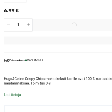
nykyinen hinta 6.99 €
6.99 €
Loading...
Osta verkosta
Varastossa
Hugo&Celine Crispy Chips maksakeksit koirille ovat 100 % ruotsalai
naudanmaksaa. Toimitus 0 €!
Lisätietoja