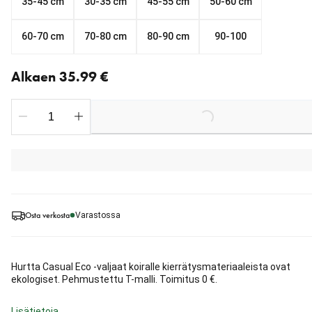
35-45 cm
30-35 cm
45-55 cm
50-60 cm
60-70 cm
70-80 cm
80-90 cm
90-100
Nykyinen hinta alkaen 35.99 €
Alkaen 35.99 €
Loading...
Osta verkosta
Varastossa
Hurtta Casual Eco -valjaat koiralle kierrätysmateriaaleista ovat
ekologiset. Pehmustettu T-malli. Toimitus 0 €.
Lisätietoja