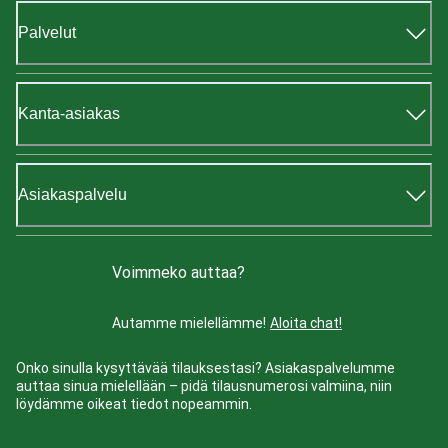
Palvelut
Kanta-asiakas
Asiakaspalvelu
Voimmeko auttaa?
Autamme mielellämme!
Aloita chat!
Onko sinulla kysyttävää tilauksestasi? Asiakaspalvelumme
auttaa sinua mielellään – pidä tilausnumerosi valmiina, niin
löydämme oikeat tiedot nopeammin.