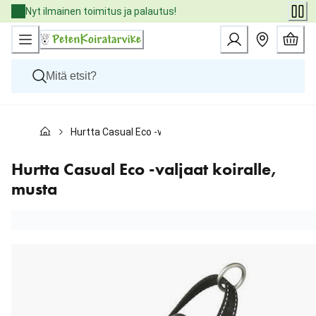
Skip
Nyt ilmainen toimitus ja palautus!
to
Content
Koirat
Hurtta Casual Eco -valjaat koiralle, musta
Kissat
Pieneläimet
Eläinlääkäriruoat
Hurtta Casual Eco -valjaat koiralle,
Tuotemerkit
musta
Uutuudet
Tarjoukset
Palvelut