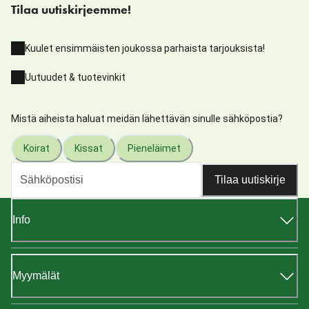
Tilaa uutiskirjeemme!
Kuulet ensimmäisten joukossa parhaista tarjouksista!
Uutuudet & tuotevinkit
Mistä aiheista haluat meidän lähettävän sinulle sähköpostia?
Koirat
Kissat
Pieneläimet
Tilaa uutiskirje
Info
Myymälät