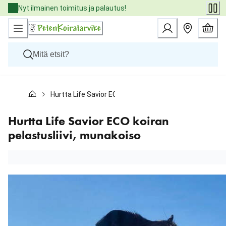
Skip
Nyt ilmainen toimitus ja palautus!
to
Content
Koirat
Hurtta Life Savior ECO koiran pelastusliivi, munakoiso
Kissat
Pieneläimet
Eläinlääkäriruoat
Hurtta Life Savior ECO koiran
Tuotemerkit
pelastusliivi, munakoiso
Uutuudet
Tarjoukset
Palvelut