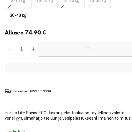
5-10 kg
10-15 kg
15-20 kg
20-30 kg
30-40 kg
Nykyinen hinta alkaen 74.90 €
Alkaen 74.90 €
Loading...
Osta verkosta
Varastossa
Hurtta Life Savior ECO -koiran pelastusliivi on täydellinen valinta
veneilyyn, uimaharjoitteluun ja vesipelastukseen! Ilmainen toimitus.
Lisätietoja