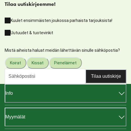
Tilaa uutiskirjeemme!
Kuulet ensimmäisten joukossa parhaista tarjouksista!
Uutuudet & tuotevinkit
Mistä aiheista haluat meidän lähettävän sinulle sähköpostia?
Koirat
Kissat
Pieneläimet
Tilaa uutiskirje
Info
Myymälät