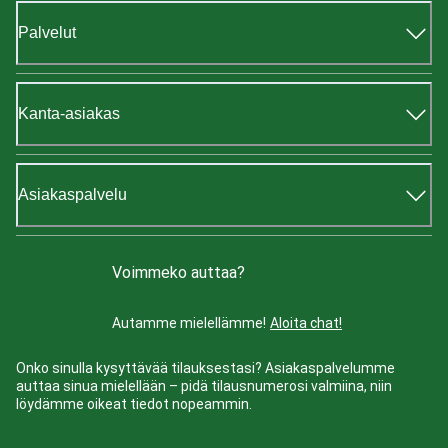
Palvelut
Kanta-asiakas
Asiakaspalvelu
Voimmeko auttaa?
Autamme mielellämme!
Aloita chat!
Onko sinulla kysyttävää tilauksestasi? Asiakaspalvelumme
auttaa sinua mielellään – pidä tilausnumerosi valmiina, niin
löydämme oikeat tiedot nopeammin.