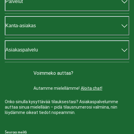
Palvelut
Kanta-asiakas
Asiakaspalvelu
Voimmeko auttaa?
Autamme mielellämme!
Aloita chat!
Onko sinulla kysyttävää tilauksestasi? Asiakaspalvelumme
auttaa sinua mielellään – pidä tilausnumerosi valmiina, niin
löydämme oikeat tiedot nopeammin.
Seuraa meitä