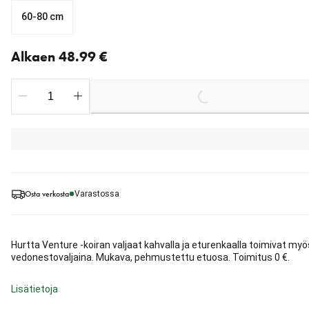
60-80 cm
Nykyinen hinta alkaen 48.99 €
Alkaen 48.99 €
Loading...
Osta verkosta
Varastossa
Hurtta Venture -koiran valjaat kahvalla ja eturenkaalla toimivat myö
vedonestovaljaina. Mukava, pehmustettu etuosa. Toimitus 0 €.
Lisätietoja