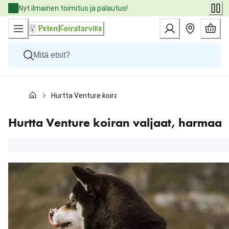
Skip
Nyt ilmainen toimitus ja palautus!
to
Content
Koirat
Hurtta Venture koiran valjaat, harmaa
Kissat
Pieneläimet
Eläinlääkäriruoat
Hurtta Venture koiran valjaat, harmaa
Tuotemerkit
Uutuudet
Tarjoukset
Palvelut