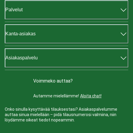
Palvelut
Kanta-asiakas
Asiakaspalvelu
Voimmeko auttaa?
Autamme mielellämme!
Aloita chat!
Onko sinulla kysyttävää tilauksestasi? Asiakaspalvelumme
auttaa sinua mielellään – pidä tilausnumerosi valmiina, niin
löydämme oikeat tiedot nopeammin.