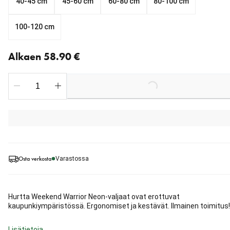
40-45 cm
45-60 cm
60-80 cm
80-100 cm
100-120 cm
Nykyinen hinta alkaen 58.90 €
Alkaen 58.90 €
Loading...
Osta verkosta
Varastossa
Hurtta Weekend Warrior Neon-valjaat ovat erottuvat
kaupunkiympäristössä. Ergonomiset ja kestävät. Ilmainen toimitus!
Lisätietoja