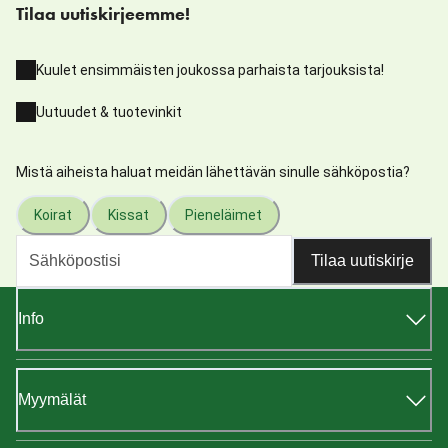
Tilaa uutiskirjeemme!
Kuulet ensimmäisten joukossa parhaista tarjouksista!
Uutuudet & tuotevinkit
Mistä aiheista haluat meidän lähettävän sinulle sähköpostia?
Koirat
Kissat
Pieneläimet
Tilaa uutiskirje
Info
Myymälät