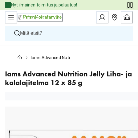
Skip
Nyt ilmainen toimitus ja palautus!
to
Content
Koirat
Iams Advanced Nutrition Jelly Liha- ja kalalajitelma 12 
Kissat
Pieneläimet
Eläinlääkäriruoat
Iams Advanced Nutrition Jelly Liha- ja
Tuotemerkit
kalalajitelma 12 x 85 g
Uutuudet
Tarjoukset
Palvelut