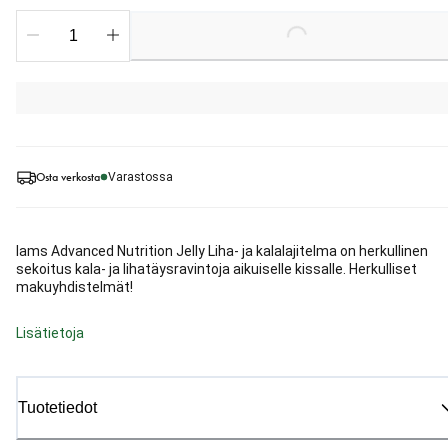
Loading...
Osta verkosta
Varastossa
Iams Advanced Nutrition Jelly Liha- ja kalalajitelma on herkullinen
sekoitus kala- ja lihatäysravintoja aikuiselle kissalle. Herkulliset
makuyhdistelmät!
Lisätietoja
Tuotetiedot