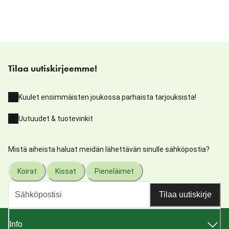
Tilaa uutiskirjeemme!
Kuulet ensimmäisten joukossa parhaista tarjouksista!
Uutuudet & tuotevinkit
Mistä aiheista haluat meidän lähettävän sinulle sähköpostia?
Koirat
Kissat
Pieneläimet
Tilaa uutiskirje
Info