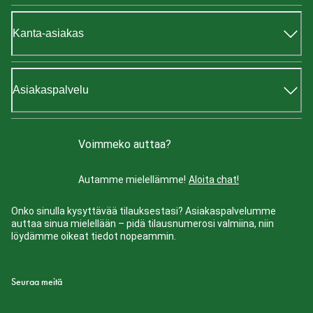
Kanta-asiakas
Asiakaspalvelu
Voimmeko auttaa?
Autamme mielellämme!
Aloita chat!
Onko sinulla kysyttävää tilauksestasi? Asiakaspalvelumme
auttaa sinua mielellään – pidä tilausnumerosi valmiina, niin
löydämme oikeat tiedot nopeammin.
Seuraa meitä