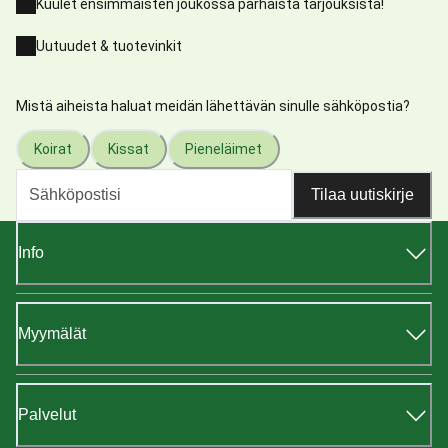
Kuulet ensimmäisten joukossa parhaista tarjouksista!
Uutuudet & tuotevinkit
Mistä aiheista haluat meidän lähettävän sinulle sähköpostia?
Koirat
Kissat
Pieneläimet
Tilaa uutiskirje
Info
Myymälät
Palvelut