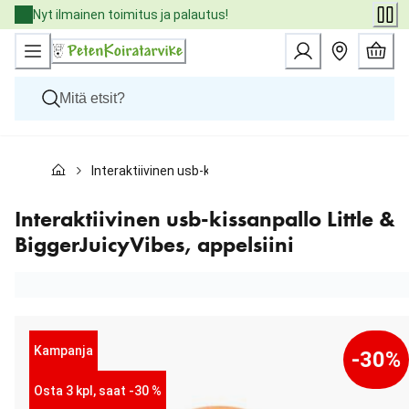
Skip
Nyt ilmainen toimitus ja palautus!
to
Content
Koirat
Interaktiivinen usb-kissanpallo Little & BiggerJuicyVibes
Kissat
Pieneläimet
Eläinlääkäriruoat
Interaktiivinen usb-kissanpallo Little &
Tuotemerkit
BiggerJuicyVibes, appelsiini
Uutuudet
Tarjoukset
Palvelut
Kampanja
-30%
Osta 3 kpl, saat -30 %