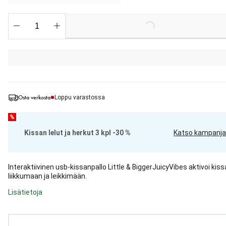
Loading...
Osta verkosta
Loppu varastossa
%
Kissan lelut ja herkut 3 kpl -30 %
Katso kampanja
Interaktiivinen usb-kissanpallo Little & BiggerJuicyVibes aktivoi kis
liikkumaan ja leikkimään.
Lisätietoja