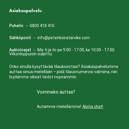
Asiakaspalvelu
Puhelin
--
0800 418 410
Sähköposti
--
info@petenkoiratarvike.com
Aukioloajat
--
Ma-ti ja to-pe 9.00 - 17.00, ke 10.00 - 17.00.
Viikonloppuisin suljettu.
Onko sinulla kysyttävää tilauksestasi? Asiakaspalvelumme
auttaa sinua mielellään – pidä tilausnumerosi valmiina, niin
löydämme oikeat tiedot nopeammin.
Voimmeko auttaa?
Autamme mielellämme!
Aloita chat!