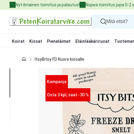
Skip
Nyt ilmainen toimitus ja palautus!
Nopea toimitus jopa 0-2 
to
Content
Koirat
Kissat
Pieneläimet
Eläinlääkäriruoat
Tuotemer
Koirat
ItsyBitsy FD Kuore kissalle
Kissat
Pieneläimet
Eläinlääkäriruoat
Tuotemerkit
Kampanja
Uutuudet
Tarjoukset
Osta 3 kpl, saat -30 %
Palvelut