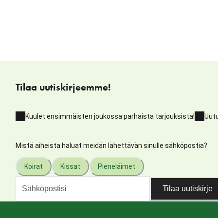
Tilaa uutiskirjeemme!
Kuulet ensimmäisten joukossa parhaista tarjouksista!
Uutu
Mistä aiheista haluat meidän lähettävän sinulle sähköpostia?
Koirat
Kissat
Pieneläimet
Tilaa uutiskirje