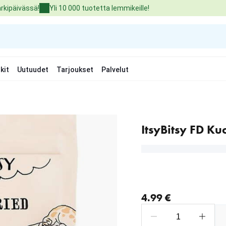
arkipäivässä!
Yli 10 000 tuotetta lemmikeille!
kit
Uutuudet
Tarjoukset
Palvelut
ItsyBitsy FD Kuo
nykyinen hinta 4.99 €
4.99 €