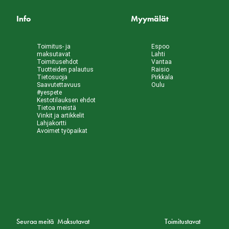
Info
Myymälät
Toimitus- ja
Espoo
maksutavat
Lahti
Toimitusehdot
Vantaa
Tuotteiden palautus
Raisio
Tietosuoja
Pirkkala
Saavutettavuus
Oulu
#yespete
Kestotilauksen ehdot
Tietoa meistä
Vinkit ja artikkelit
Lahjakortti
Avoimet työpaikat
Seuraa meitä
Maksutavat
Toimitustavat