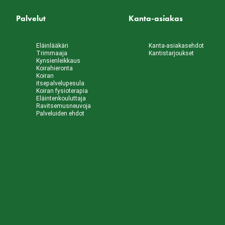
Palvelut
Kanta-asiakas
Eläinlääkäri
Kanta-asiakasehdot
Trimmaaja
Kantistarjoukset
Kynsienleikkaus
Koirahieronta
Koiran
itsepalvelupesula
Koiran fysioterapia
Eläintenkouluttaja
Ravitsemusneuvoja
Palveluiden ehdot