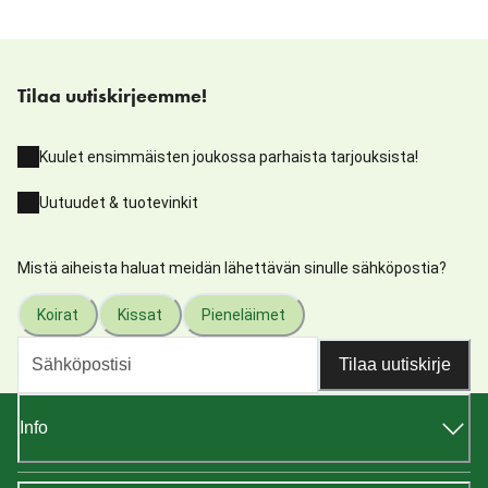
Tilaa uutiskirjeemme!
Kuulet ensimmäisten joukossa parhaista tarjouksista!
Uutuudet & tuotevinkit
Mistä aiheista haluat meidän lähettävän sinulle sähköpostia?
Koirat
Kissat
Pieneläimet
Tilaa uutiskirje
Info