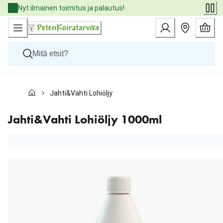
Skip
Nyt ilmainen toimitus ja palautus!
to
Content
Koirat
Jahti&Vahti Lohiöljy 1000ml
Kissat
Pieneläimet
Eläinlääkäriruoat
Jahti&Vahti Lohiöljy 1000ml
Tuotemerkit
Uutuudet
Tarjoukset
Palvelut