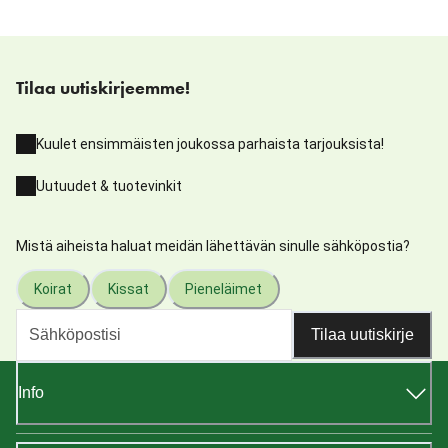
Tilaa uutiskirjeemme!
Kuulet ensimmäisten joukossa parhaista tarjouksista!
Uutuudet & tuotevinkit
Mistä aiheista haluat meidän lähettävän sinulle sähköpostia?
Koirat
Kissat
Pieneläimet
Tilaa uutiskirje
Info