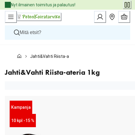
Skip
Nyt ilmainen toimitus ja palautus!
to
Content
Koirat
Jahti&Vahti Riista-ateria 1kg
Kissat
Pieneläimet
Eläinlääkäriruoat
Jahti&Vahti Riista-ateria 1kg
Tuotemerkit
Uutuudet
Tarjoukset
Palvelut
Kampanja
10 kpl -15 %