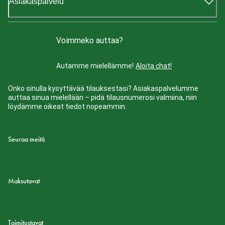
Asiakaspalvelu
Voimmeko auttaa?
Autamme mielellämme!
Aloita chat!
Onko sinulla kysyttävää tilauksestasi? Asiakaspalvelumme
auttaa sinua mielellään – pidä tilausnumerosi valmiina, niin
löydämme oikeat tiedot nopeammin.
Seuraa meitä
Maksutavat
Toimitustavat