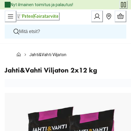
Skip
Nyt ilmainen toimitus ja palautus!
to
Content
Koirat
Jahti&Vahti Viljaton 2x12 kg
Kissat
Pieneläimet
Eläinlääkäriruoat
Jahti&Vahti Viljaton 2x12 kg
Tuotemerkit
Uutuudet
Tarjoukset
Palvelut