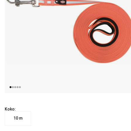
Koko:
10 m
nykyinen hinta 45.99 €