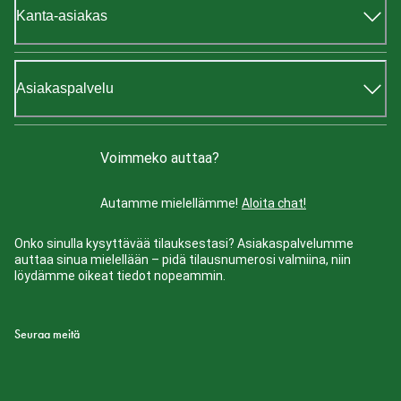
Kanta-asiakas
Asiakaspalvelu
Voimmeko auttaa?
Autamme mielellämme!
Aloita chat!
Onko sinulla kysyttävää tilauksestasi? Asiakaspalvelumme
auttaa sinua mielellään – pidä tilausnumerosi valmiina, niin
löydämme oikeat tiedot nopeammin.
Seuraa meitä