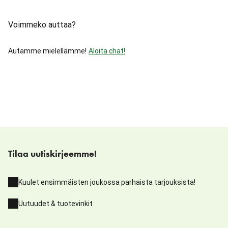
Voimmeko auttaa?
Autamme mielellämme!
Aloita chat!
Tilaa uutiskirjeemme!
Kuulet ensimmäisten joukossa parhaista tarjouksista!
Uutuudet & tuotevinkit