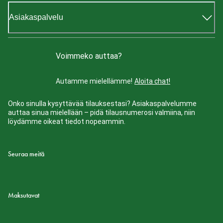
Asiakaspalvelu
Voimmeko auttaa?
Autamme mielellämme!
Aloita chat!
Onko sinulla kysyttävää tilauksestasi? Asiakaspalvelumme
auttaa sinua mielellään – pidä tilausnumerosi valmiina, niin
löydämme oikeat tiedot nopeammin.
Seuraa meitä
Maksutavat