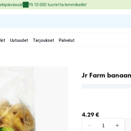
arkipäivässä!
Yli 10 000 tuotetta lemmikeille!
kit
Uutuudet
Tarjoukset
Palvelut
Jr Farm banaan
nykyinen hinta 4.29 €
4.29 €