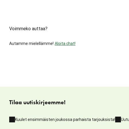
Voimmeko auttaa?
Autamme mielellämme!
Aloita chat!
Tilaa uutiskirjeemme!
Kuulet ensimmäisten joukossa parhaista tarjouksista!
Uutu