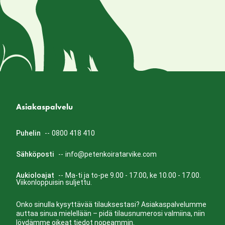
Asiakaspalvelu
Puhelin
--
0800 418 410
Sähköposti
--
info@petenkoiratarvike.com
Aukioloajat
--
Ma-ti ja to-pe 9.00 - 17.00, ke 10.00 - 17.00.
Viikonloppuisin suljettu.
Onko sinulla kysyttävää tilauksestasi? Asiakaspalvelumme
auttaa sinua mielellään – pidä tilausnumerosi valmiina, niin
löydämme oikeat tiedot nopeammin.