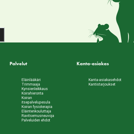
Palvelut
Kanta-asiakas
Eläinlääkäri
Kanta-asiakasehdot
Trimmaaja
Kantistarjoukset
Kynsienleikkaus
Koirahieronta
Koiran
itsepalvelupesula
Koiran fysioterapia
Eläintenkouluttaja
Ravitsemusneuvoja
Palveluiden ehdot