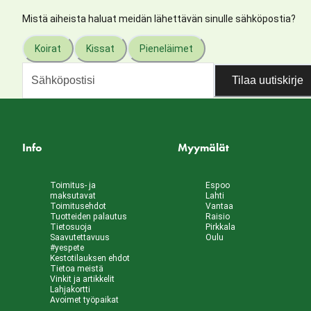
Mistä aiheista haluat meidän lähettävän sinulle sähköpostia?
Koirat
Kissat
Pieneläimet
Tilaa uutiskirje
Info
Myymälät
Toimitus- ja
Espoo
maksutavat
Lahti
Toimitusehdot
Vantaa
Tuotteiden palautus
Raisio
Tietosuoja
Pirkkala
Saavutettavuus
Oulu
#yespete
Kestotilauksen ehdot
Tietoa meistä
Vinkit ja artikkelit
Lahjakortti
Avoimet työpaikat