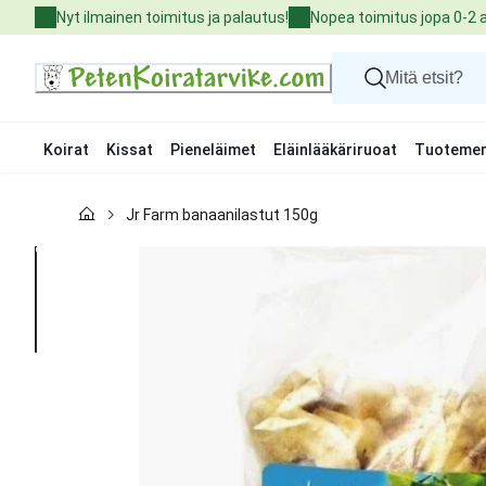
Skip
Nyt ilmainen toimitus ja palautus!
Nopea toimitus jopa 0-2 
to
Content
Koirat
Kissat
Pieneläimet
Eläinlääkäriruoat
Tuotemer
Koirat
Jr Farm banaanilastut 150g
Kissat
Pieneläimet
Eläinlääkäriruoat
Tuotemerkit
Uutuudet
Tarjoukset
Palvelut