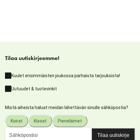
Tilaa uutiskirjeemme!
Kuulet ensimmäisten joukossa parhaista tarjouksista!
Uutuudet & tuotevinkit
Mistä aiheista haluat meidän lähettävän sinulle sähköpostia?
Koirat
Kissat
Pieneläimet
Tilaa uutiskirje