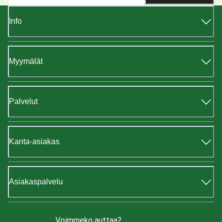
Info
Myymälät
Palvelut
Kanta-asiakas
Asiakaspalvelu
Voimmeko auttaa?