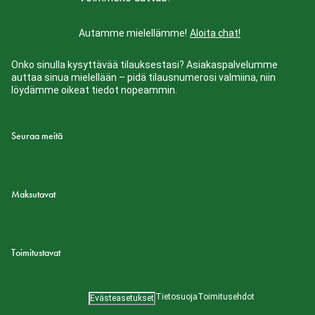
Autamme mielellämme!
Aloita chat!
Onko sinulla kysyttävää tilauksestasi? Asiakaspalvelumme
auttaa sinua mielellään – pidä tilausnumerosi valmiina, niin
löydämme oikeat tiedot nopeammin.
Seuraa meitä
Maksutavat
Toimitustavat
Tietosuoja
Toimitusehdot
Evästeasetukset