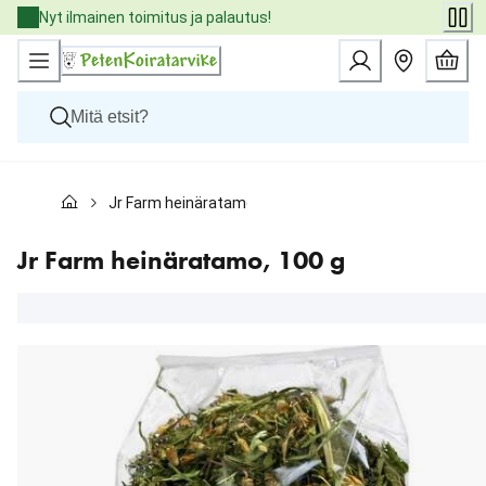
Skip
Nyt ilmainen toimitus ja palautus!
to
Content
Koirat
Jr Farm heinäratamo, 100 g
Kissat
Pieneläimet
Eläinlääkäriruoat
Jr Farm heinäratamo, 100 g
Tuotemerkit
Uutuudet
Tarjoukset
Palvelut