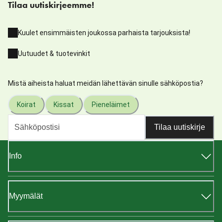
Tilaa uutiskirjeemme!
Kuulet ensimmäisten joukossa parhaista tarjouksista!
Uutuudet & tuotevinkit
Mistä aiheista haluat meidän lähettävän sinulle sähköpostia?
Koirat
Kissat
Pieneläimet
Tilaa uutiskirje
Info
Myymälät