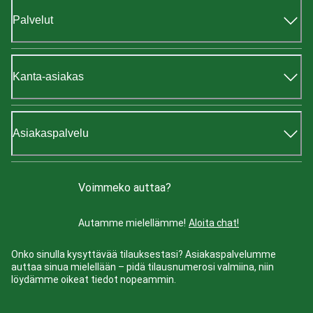
Palvelut
Kanta-asiakas
Asiakaspalvelu
Voimmeko auttaa?
Autamme mielellämme!
Aloita chat!
Onko sinulla kysyttävää tilauksestasi? Asiakaspalvelumme
auttaa sinua mielellään – pidä tilausnumerosi valmiina, niin
löydämme oikeat tiedot nopeammin.