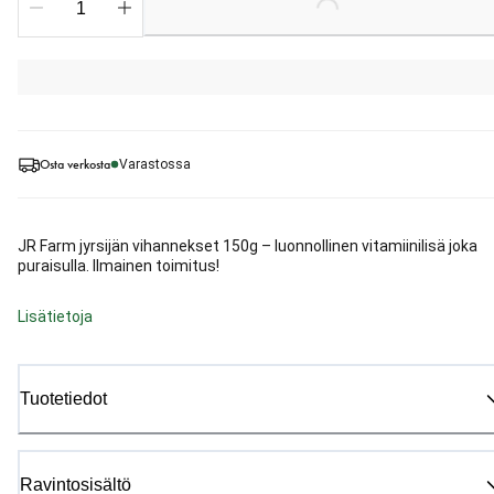
Loading...
Osta verkosta
Varastossa
JR Farm jyrsijän vihannekset 150g – luonnollinen vitamiinilisä joka
puraisulla. Ilmainen toimitus!
Lisätietoja
Tuotetiedot
Ravintosisältö