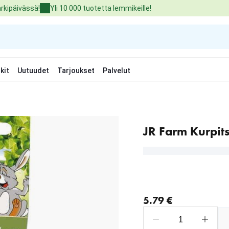
arkipäivässä!
Yli 10 000 tuotetta lemmikeille!
kit
Uutuudet
Tarjoukset
Palvelut
JR Farm Kurpit
nykyinen hinta 5.79 €
5.79 €