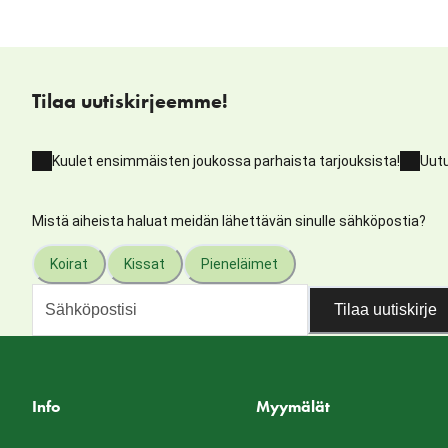
Tilaa uutiskirjeemme!
Kuulet ensimmäisten joukossa parhaista tarjouksista!
Uutu
Mistä aiheista haluat meidän lähettävän sinulle sähköpostia?
Koirat
Kissat
Pieneläimet
Tilaa uutiskirje
Info
Myymälät