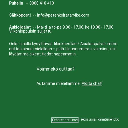
Puhelin
--
0800 418 410
Sähköposti
--
info@petenkoiratarvike.com
Aukioloajat
--
Ma-ti ja to-pe 9.00 - 17.00, ke 10.00 - 17.00.
Viikonloppuisin suljettu.
Onko sinulla kysyttävää tilauksestasi? Asiakaspalvelumme
auttaa sinua mielellään – pidä tilausnumerosi valmiina, niin
löydämme oikeat tiedot nopeammin.
Voimmeko auttaa?
Autamme mielellämme!
Aloita chat!
Tietosuoja
Toimitusehdot
Evästeasetukset