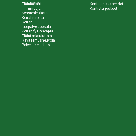
Eläinlääkäri
Kanta-asiakasehdot
Trimmaaja
Kantistarjoukset
Kynsienleikkaus
Koirahieronta
Koiran
itsepalvelupesula
Koiran fysioterapia
Eläintenkouluttaja
Ravitsemusneuvoja
Palveluiden ehdot