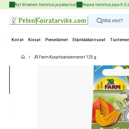
Skip
Nyt ilmainen toimitus ja palautus!
Nopea toimitus jopa 0-2 
to
Content
Koirat
Kissat
Pieneläimet
Eläinlääkäriruoat
Tuotemer
Koirat
JR Farm Kurpitsansiemenet 125 g
Kissat
Pieneläimet
Eläinlääkäriruoat
Tuotemerkit
Uutuudet
Tarjoukset
Palvelut