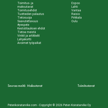
Toimitus- ja
Espoo
maksutavat
Lahti
Toimitusehdot
Vantaa
Tuotteiden palautus
Raisio
Tietosuoja
Pirkkala
Saavutettavuus
Oulu
#yespete
Kestotilauksen ehdot
Tietoa meistä
Vinkit ja artikkelit
Lahjakortti
Avoimet työpaikat
Seuraa meitä
Maksutavat
Toimitustavat
Petenkoiratarvike.com - Copyright © 2026 Peten Koiratarvike Oy