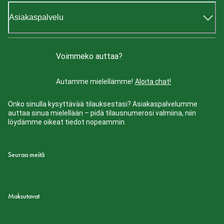
Asiakaspalvelu
Voimmeko auttaa?
Autamme mielellämme!
Aloita chat!
Onko sinulla kysyttävää tilauksestasi? Asiakaspalvelumme
auttaa sinua mielellään – pidä tilausnumerosi valmiina, niin
löydämme oikeat tiedot nopeammin.
Seuraa meitä
Maksutavat