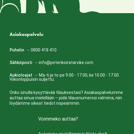
Asiakaspalvelu
Puhelin
--
0800 418 410
Sähköposti
--
info@petenkoiratarvike.com
Aukioloajat
--
Ma-ti ja to-pe 9.00 - 17.00, ke 10.00 - 17.00.
Viikonloppuisin suljettu.
Onko sinulla kysyttävää tilauksestasi? Asiakaspalvelumme
auttaa sinua mielellään – pidä tilausnumerosi valmiina, niin
löydämme oikeat tiedot nopeammin.
Voimmeko auttaa?
Autamme mielellämme!
Aloita chat!