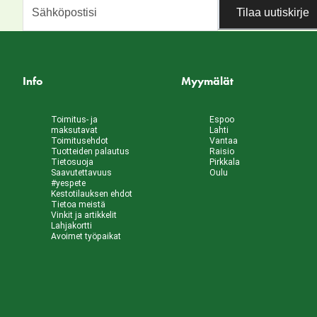
Tilaa uutiskirje
Info
Myymälät
Toimitus- ja
Espoo
maksutavat
Lahti
Toimitusehdot
Vantaa
Tuotteiden palautus
Raisio
Tietosuoja
Pirkkala
Saavutettavuus
Oulu
#yespete
Kestotilauksen ehdot
Tietoa meistä
Vinkit ja artikkelit
Lahjakortti
Avoimet työpaikat