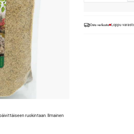
Osta verkosta
Loppu varast
 päivittäiseen ruokintaan. Ilmainen