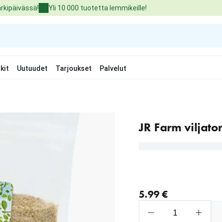
arkipäivässä!
Yli 10 000 tuotetta lemmikeille!
kit
Uutuudet
Tarjoukset
Palvelut
JR Farm viljato
nykyinen hinta 5.99 €
5.99 €