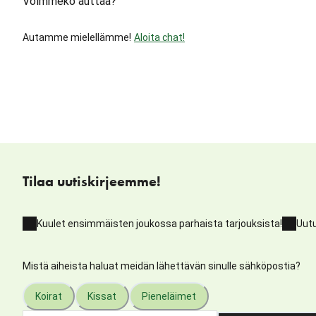
Voimmeko auttaa?
Autamme mielellämme!
Aloita chat!
Tilaa uutiskirjeemme!
Kuulet ensimmäisten joukossa parhaista tarjouksista!
Uutu
Mistä aiheista haluat meidän lähettävän sinulle sähköpostia?
Koirat
Kissat
Pieneläimet