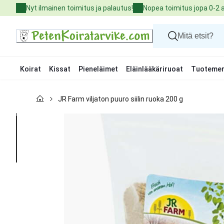
Skip
Nyt ilmainen toimitus ja palautus!
Nopea toimitus jopa 0-2 
to
Content
Koirat
Kissat
Pieneläimet
Eläinlääkäriruoat
Tuotemer
Koirat
JR Farm viljaton puuro siilin ruoka 200 g
Kissat
Pieneläimet
Eläinlääkäriruoat
Tuotemerkit
Uutuudet
Tarjoukset
Palvelut