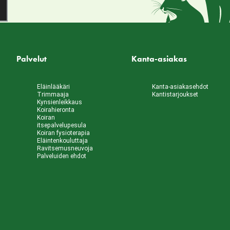
Palvelut
Kanta-asiakas
Eläinlääkäri
Kanta-asiakasehdot
Trimmaaja
Kantistarjoukset
Kynsienleikkaus
Koirahieronta
Koiran
itsepalvelupesula
Koiran fysioterapia
Eläintenkouluttaja
Ravitsemusneuvoja
Palveluiden ehdot