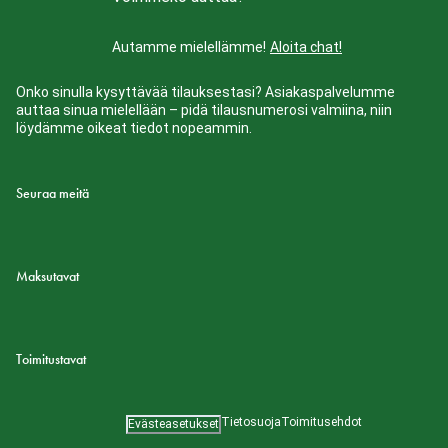
Autamme mielellämme!
Aloita chat!
Onko sinulla kysyttävää tilauksestasi? Asiakaspalvelumme
auttaa sinua mielellään – pidä tilausnumerosi valmiina, niin
löydämme oikeat tiedot nopeammin.
Seuraa meitä
Maksutavat
Toimitustavat
Tietosuoja
Toimitusehdot
Evästeasetukset