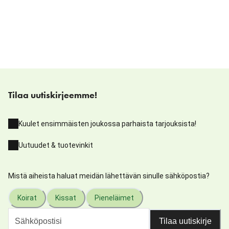
Tilaa uutiskirjeemme!
Kuulet ensimmäisten joukossa parhaista tarjouksista!
Uutuudet & tuotevinkit
Mistä aiheista haluat meidän lähettävän sinulle sähköpostia?
Koirat
Kissat
Pieneläimet
Tilaa uutiskirje