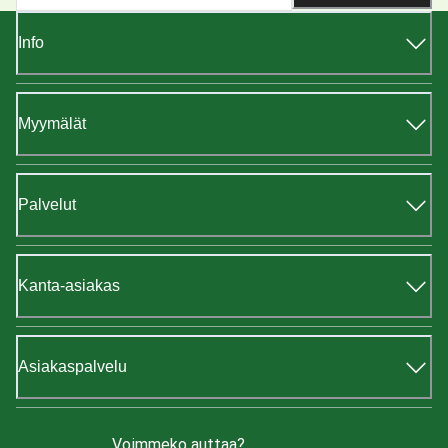
Info
Myymälät
Palvelut
Kanta-asiakas
Asiakaspalvelu
Voimmeko auttaa?