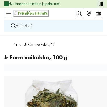
Skip
Nyt ilmainen toimitus ja palautus!
to
Content
Koirat
Jr Farm voikukka, 100 g
Kissat
Pieneläimet
Eläinlääkäriruoat
Jr Farm voikukka, 100 g
Tuotemerkit
Uutuudet
Tarjoukset
Palvelut