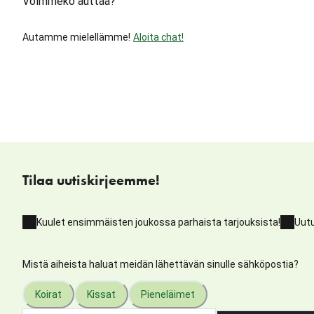
Voimmeko auttaa?
Autamme mielellämme!
Aloita chat!
Tilaa uutiskirjeemme!
Kuulet ensimmäisten joukossa parhaista tarjouksista!
Uutu
Mistä aiheista haluat meidän lähettävän sinulle sähköpostia?
Koirat
Kissat
Pieneläimet