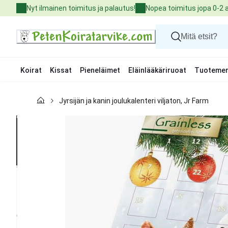
Skip
Nyt ilmainen toimitus ja palautus!
Nopea toimitus jopa 0-2 
to
Content
Koirat
Kissat
Pieneläimet
Eläinlääkäriruoat
Tuotemer
Koirat
Jyrsijän ja kanin joulukalenteri viljaton, Jr Farm
Kissat
Pieneläimet
Eläinlääkäriruoat
Tuotemerkit
Uutuudet
Tarjoukset
Palvelut