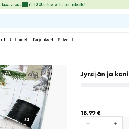
arkipäivässä!
Yli 10 000 tuotetta lemmikeille!
kit
Uutuudet
Tarjoukset
Palvelut
Jyrsijän ja kani
nykyinen hinta 18.99 €
18.99 €