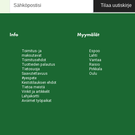
Tilaa uutiskirje
Info
Myymälät
Toimitus- ja
Espoo
maksutavat
Lahti
Toimitusehdot
Vantaa
Tuotteiden palautus
Raisio
Tietosuoja
Pirkkala
Saavutettavuus
Oulu
#yespete
Kestotilauksen ehdot
Tietoa meistä
Vinkit ja artikkelit
Lahjakortti
Avoimet työpaikat