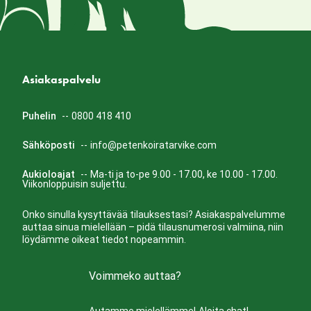
Asiakaspalvelu
Puhelin
--
0800 418 410
Sähköposti
--
info@petenkoiratarvike.com
Aukioloajat
--
Ma-ti ja to-pe 9.00 - 17.00, ke 10.00 - 17.00.
Viikonloppuisin suljettu.
Onko sinulla kysyttävää tilauksestasi? Asiakaspalvelumme
auttaa sinua mielellään – pidä tilausnumerosi valmiina, niin
löydämme oikeat tiedot nopeammin.
Voimmeko auttaa?
Autamme mielellämme!
Aloita chat!