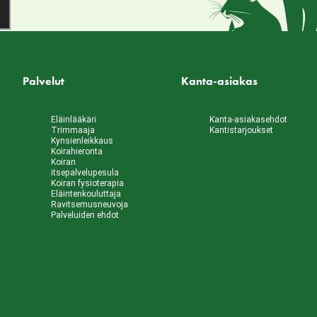
Palvelut
Kanta-asiakas
Eläinlääkäri
Kanta-asiakasehdot
Trimmaaja
Kantistarjoukset
Kynsienleikkaus
Koirahieronta
Koiran
itsepalvelupesula
Koiran fysioterapia
Eläintenkouluttaja
Ravitsemusneuvoja
Palveluiden ehdot