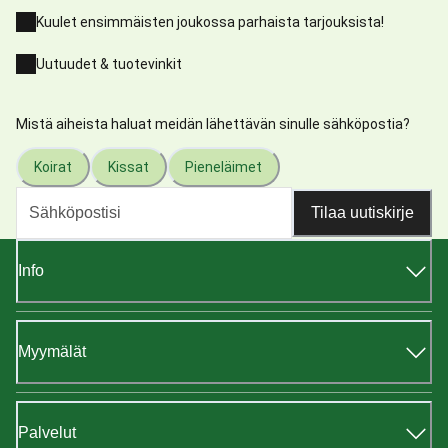
Kuulet ensimmäisten joukossa parhaista tarjouksista!
Uutuudet & tuotevinkit
Mistä aiheista haluat meidän lähettävän sinulle sähköpostia?
Koirat
Kissat
Pieneläimet
Tilaa uutiskirje
Info
Myymälät
Palvelut