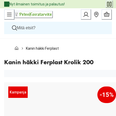
Skip
Nyt ilmainen toimitus ja palautus!
to
Content
Koirat
Kanin häkki Ferplast Krolik 200
Kissat
Pieneläimet
Eläinlääkäriruoat
Kanin häkki Ferplast Krolik 200
Tuotemerkit
Uutuudet
Tarjoukset
Palvelut
Kampanja
-15%