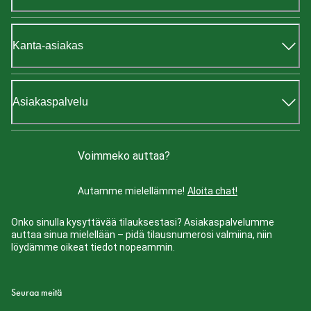
Kanta-asiakas
Asiakaspalvelu
Voimmeko auttaa?
Autamme mielellämme!
Aloita chat!
Onko sinulla kysyttävää tilauksestasi? Asiakaspalvelumme
auttaa sinua mielellään – pidä tilausnumerosi valmiina, niin
löydämme oikeat tiedot nopeammin.
Seuraa meitä