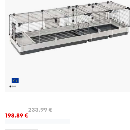
nykyinen hinta 198.89 €
alkuperäinen hinta 233.99 €
233.99 €
198.89 €