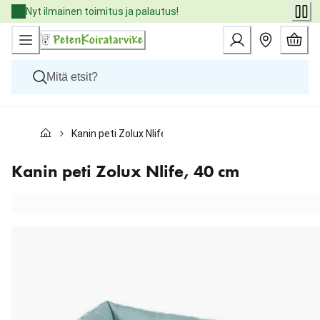
Skip
Nyt ilmainen toimitus ja palautus!
to
Content
Koirat
Kanin peti Zolux Nlife, 40 cm
Kissat
Pieneläimet
Eläinlääkäriruoat
Kanin peti Zolux Nlife, 40 cm
Tuotemerkit
Uutuudet
Tarjoukset
Palvelut