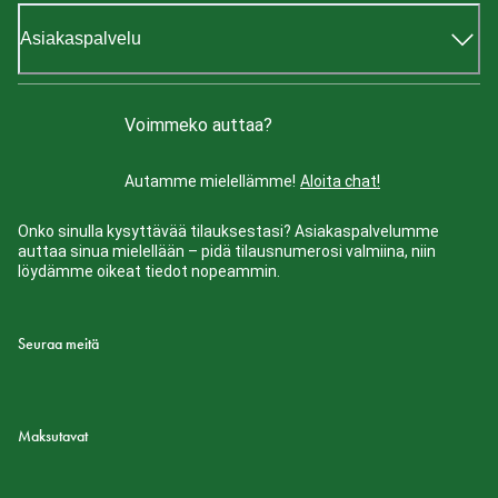
Asiakaspalvelu
Voimmeko auttaa?
Autamme mielellämme!
Aloita chat!
Onko sinulla kysyttävää tilauksestasi? Asiakaspalvelumme
auttaa sinua mielellään – pidä tilausnumerosi valmiina, niin
löydämme oikeat tiedot nopeammin.
Seuraa meitä
Maksutavat