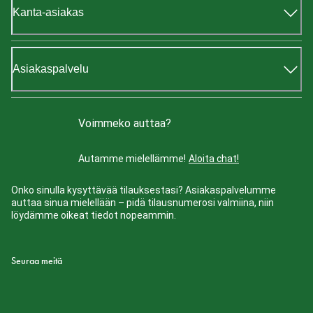
Kanta-asiakas
Asiakaspalvelu
Voimmeko auttaa?
Autamme mielellämme!
Aloita chat!
Onko sinulla kysyttävää tilauksestasi? Asiakaspalvelumme
auttaa sinua mielellään – pidä tilausnumerosi valmiina, niin
löydämme oikeat tiedot nopeammin.
Seuraa meitä