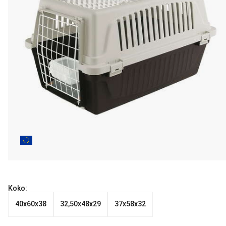
Koko:
40x60x38
32,50x48x29
37x58x32
Nykyinen hinta alkaen 49.99 €