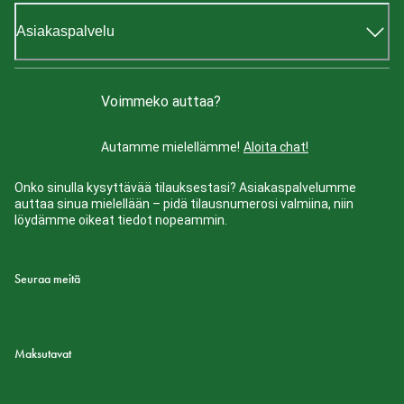
Asiakaspalvelu
Voimmeko auttaa?
Autamme mielellämme!
Aloita chat!
Onko sinulla kysyttävää tilauksestasi? Asiakaspalvelumme
auttaa sinua mielellään – pidä tilausnumerosi valmiina, niin
löydämme oikeat tiedot nopeammin.
Seuraa meitä
Maksutavat