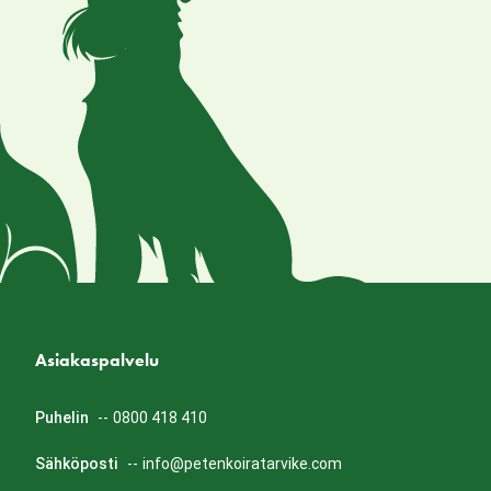
Asiakaspalvelu
Puhelin
--
0800 418 410
Sähköposti
--
info@petenkoiratarvike.com