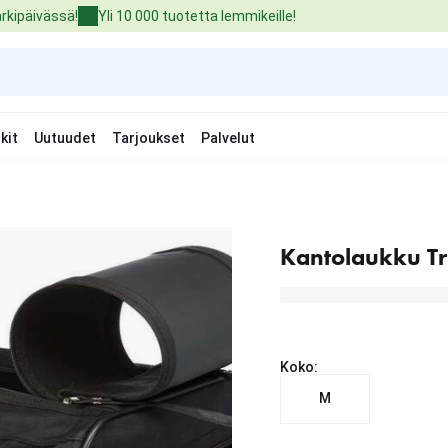
arkipäivässä!
Yli 10 000 tuotetta lemmikeille!
kit
Uutuudet
Tarjoukset
Palvelut
Kantolaukku Tr
Koko:
M
nykyinen hinta 31.99 €