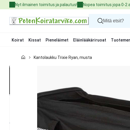
Skip
Nyt ilmainen toimitus ja palautus!
Nopea toimitus jopa 0-2 
to
Content
Koirat
Kissat
Pieneläimet
Eläinlääkäriruoat
Tuotemer
Koirat
Kantolaukku Trixie Ryan, musta
Kissat
Pieneläimet
Eläinlääkäriruoat
Tuotemerkit
Uutuudet
Tarjoukset
Palvelut