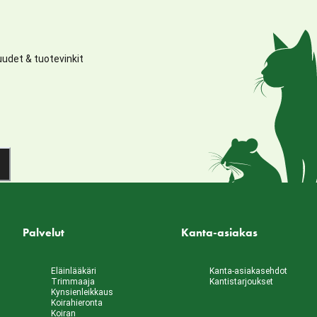
udet & tuotevinkit
Palvelut
Kanta-asiakas
Eläinlääkäri
Kanta-asiakasehdot
Trimmaaja
Kantistarjoukset
Kynsienleikkaus
Koirahieronta
Koiran