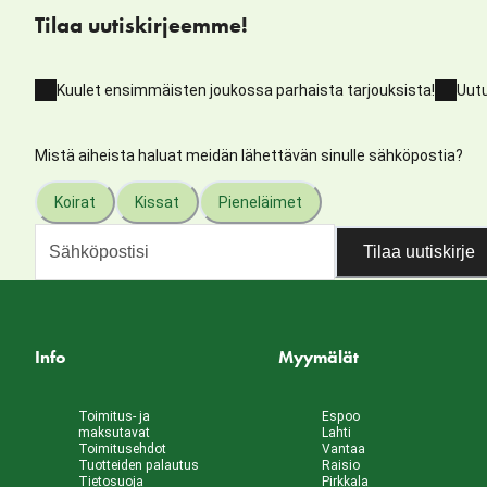
Tilaa uutiskirjeemme!
Kuulet ensimmäisten joukossa parhaista tarjouksista!
Uutu
Mistä aiheista haluat meidän lähettävän sinulle sähköpostia?
Koirat
Kissat
Pieneläimet
Tilaa uutiskirje
Info
Myymälät
Toimitus- ja
Espoo
maksutavat
Lahti
Toimitusehdot
Vantaa
Tuotteiden palautus
Raisio
Tietosuoja
Pirkkala