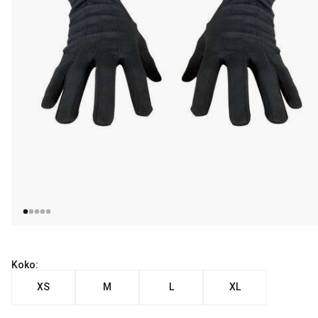
Koko:
XS
M
L
XL
Nykyinen hinta alkaen 36.99 €