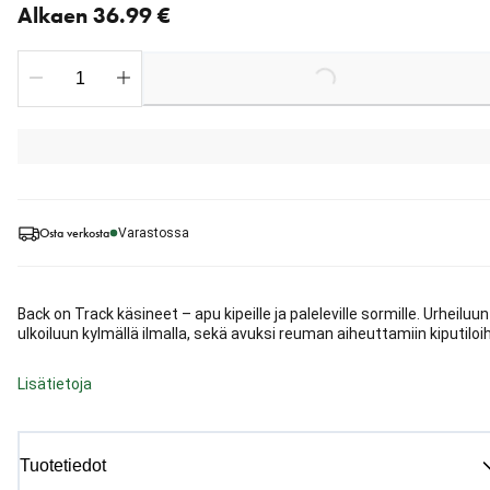
Alkaen 36.99 €
Loading...
Osta verkosta
Varastossa
Back on Track käsineet – apu kipeille ja paleleville sormille. Urheiluun
ulkoiluun kylmällä ilmalla, sekä avuksi reuman aiheuttamiin kiputiloih
Lisätietoja
Tuotetiedot