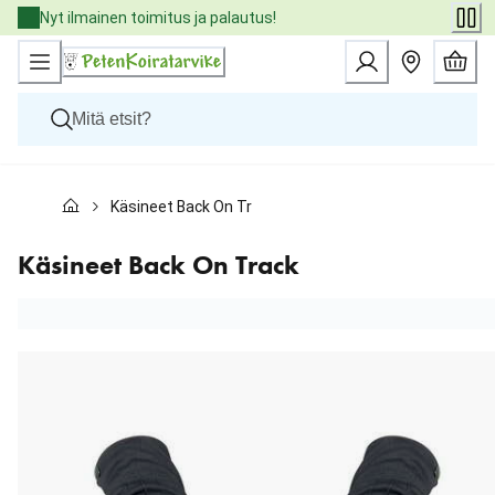
Skip
Nyt ilmainen toimitus ja palautus!
to
Content
Koirat
Käsineet Back On Track
Kissat
Pieneläimet
Eläinlääkäriruoat
Käsineet Back On Track
Tuotemerkit
Uutuudet
Tarjoukset
Palvelut