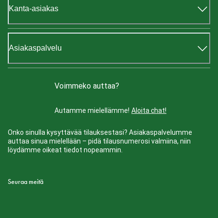
Kanta-asiakas
Asiakaspalvelu
Voimmeko auttaa?
Autamme mielellämme!
Aloita chat!
Onko sinulla kysyttävää tilauksestasi? Asiakaspalvelumme
auttaa sinua mielellään – pidä tilausnumerosi valmiina, niin
löydämme oikeat tiedot nopeammin.
Seuraa meitä