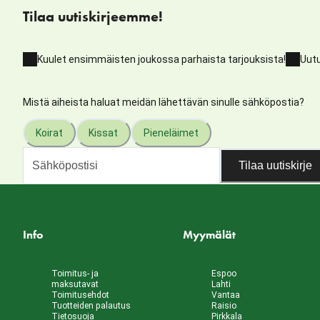
Tilaa uutiskirjeemme!
Kuulet ensimmäisten joukossa parhaista tarjouksista!
Uutu
Mistä aiheista haluat meidän lähettävän sinulle sähköpostia?
Koirat
Kissat
Pieneläimet
Tilaa uutiskirje
Info
Myymälät
Toimitus- ja
Espoo
maksutavat
Lahti
Toimitusehdot
Vantaa
Tuotteiden palautus
Raisio
Tietosuoja
Pirkkala