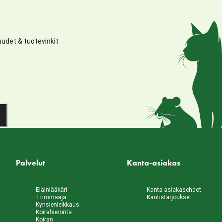
udet & tuotevinkit
Palvelut
Kanta-asiakas
Eläinlääkäri
Kanta-asiakasehdot
Trimmaaja
Kantistarjoukset
Kynsienleikkaus
Koirahieronta
Koiran