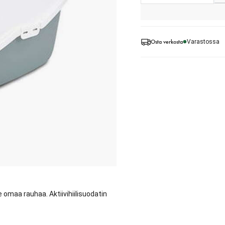
Osta verkosta
Varastossa
 omaa rauhaa. Aktiivihiilisuodatin