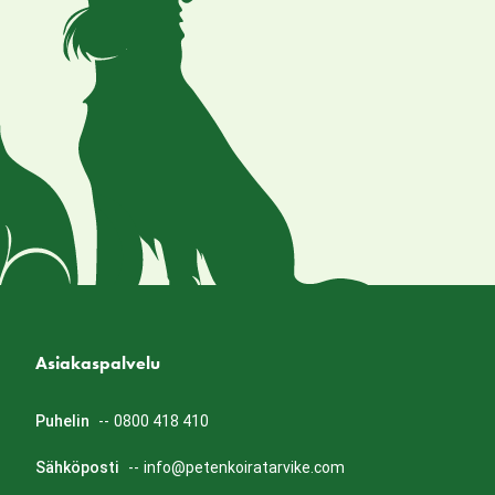
Asiakaspalvelu
Puhelin
--
0800 418 410
Sähköposti
--
info@petenkoiratarvike.com