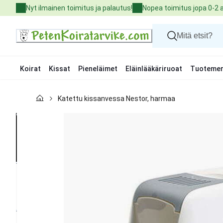
Skip
Nyt ilmainen toimitus ja palautus!
Nopea toimitus jopa 0-2 
to
Content
Koirat
Kissat
Pieneläimet
Eläinlääkäriruoat
Tuotemer
Koirat
Katettu kissanvessa Nestor, harmaa
Kissat
Pieneläimet
Eläinlääkäriruoat
Tuotemerkit
Uutuudet
Tarjoukset
Palvelut