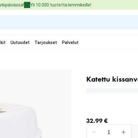
arkipäivässä!
Yli 10 000 tuotetta lemmikeille!
kit
Uutuudet
Tarjoukset
Palvelut
Katettu kissan
nykyinen hinta 32.99 €
32.99 €