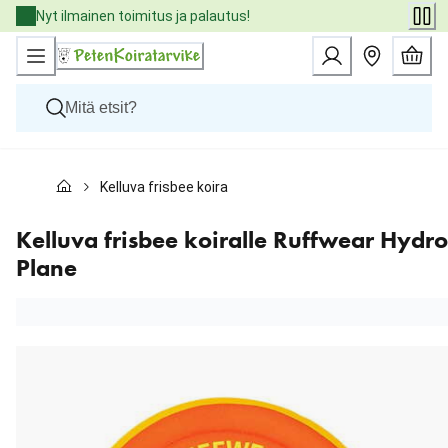
Skip
Nyt ilmainen toimitus ja palautus!
to
Content
Koirat
Kelluva frisbee koiralle Ruffwear Hydro Plane
Kissat
Pieneläimet
Eläinlääkäriruoat
Kelluva frisbee koiralle Ruffwear Hydro
Tuotemerkit
Plane
Uutuudet
Tarjoukset
Palvelut