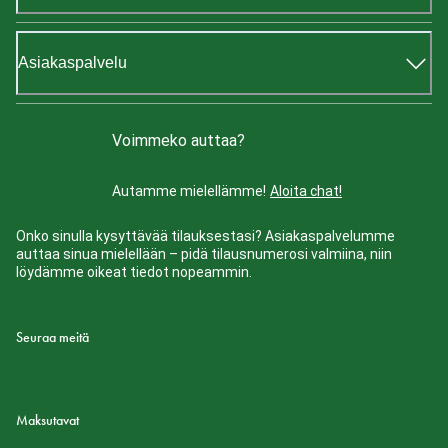
Asiakaspalvelu
Voimmeko auttaa?
Autamme mielellämme!
Aloita chat!
Onko sinulla kysyttävää tilauksestasi? Asiakaspalvelumme
auttaa sinua mielellään – pidä tilausnumerosi valmiina, niin
löydämme oikeat tiedot nopeammin.
Seuraa meitä
Maksutavat